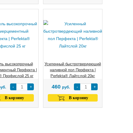
ль высокопрочный
Усиленный быстротвердеющий
ментный Перфекта |
наливной пол Перфекта |
® Профислой 25 кг
Perfekta® Лайтслой 20кг
460
-
+
-
+
руб.
руб.
В корзину
В корзину