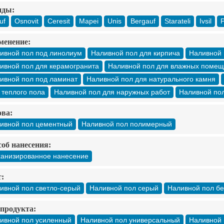
нды:
uf
Osnovit
Ceresit
Mapei
Unis
Bergauf
Starateli
Ivsil
P
менение:
ивной пол под линолиум
Наливной пол для кирпича
Наливной 
ивной пол для керамогранита
Наливной пол для влажных поме
ивной пол под ламинат
Наливной пол для натурального камня
 теплого пола
Наливной пол для наружных работ
Наливной пол
ва:
ивной пол цементный
Наливной пол полимерный
об нанесения:
анизированное нанесение
:
ивной пол светло-серый
Наливной пол серый
Наливной пол б
продукта:
ивной пол усиленный
Наливной пол универсальный
Наливной