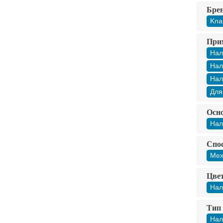
Бре
Kna
При
Нал
Нал
Нал
Для
Осно
Нал
Спос
Мех
Цвет
Нал
Тип 
Нал