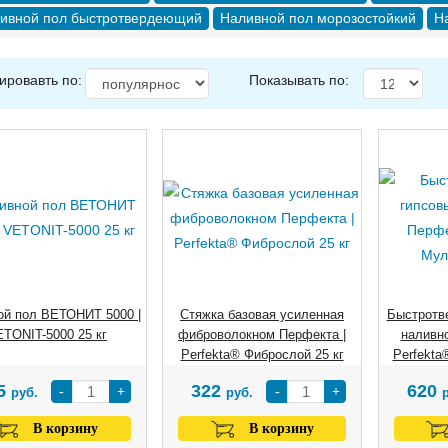
ивной пол быстротвердеющий
Наливной пол морозостойкий
Н
ировавть по:
Показывать по:
ой пол ВЕТОНИТ 5000 |
Стяжка базовая усиленная
Быстротв
TONIT-5000 25 кг
фиброволокном Перфекта |
наливно
Perfekta® Фиброслой 25 кг
Perfekta
5
322
620
-
+
-
+
руб.
руб.
В корзину
В корзину