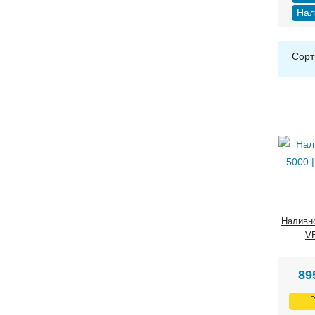
Нал
Сорт
Наливн
VE
89