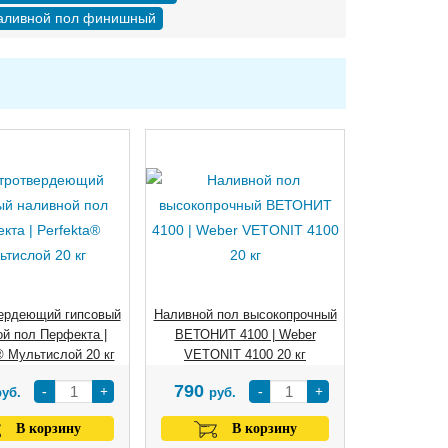
аливной пол финишный
ердеющий гипсовый
Наливной пол высокопрочный
й пол Перфекта |
ВЕТОНИТ 4100 | Weber
® Мультислой 20 кг
VETONIT 4100 20 кг
790
-
+
-
+
руб.
руб.
В корзину
В корзину