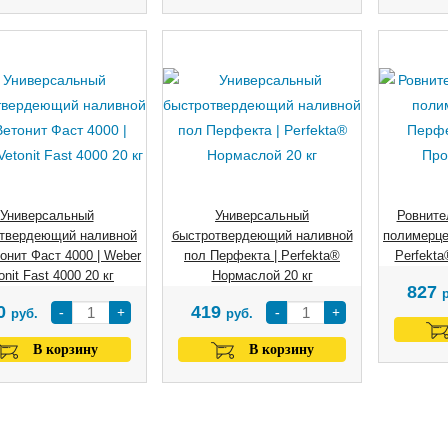
Универсальный
Универсальный
Ровните
твердеющий наливной
быстротвердеющий наливной
полимерце
онит Фаст 4000 | Weber
пол Перфекта | Perfekta®
Perfekta
onit Fast 4000 20 кг
Нормаслой 20 кг
827
0
419
-
+
-
+
руб.
руб.
В корзину
В корзину