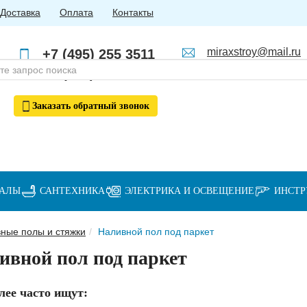
Доставка
Оплата
Контакты
miraxstroy@mail.ru
+7 (495) 255 3511
Пн - Пт: с 10:00 до 18:00
+7 (985) 762 4123
Заказать
обратный
звонок
ИАЛЫ
САНТЕХНИКА
ЭЛЕКТРИКА И ОСВЕЩЕНИЕ
ИНСТ
ные полы и стяжки
Наливной пол под паркет
ивной пол под паркет
лее часто ищут: