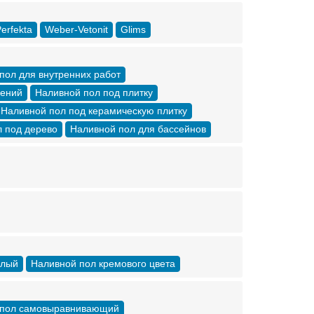
erfekta
Weber-Vetonit
Glims
пол для внутренних работ
щений
Наливной пол под плитку
Наливной пол под керамическую плитку
 под дерево
Наливной пол для бассейнов
елый
Наливной пол кремового цвета
 пол самовыравнивающий