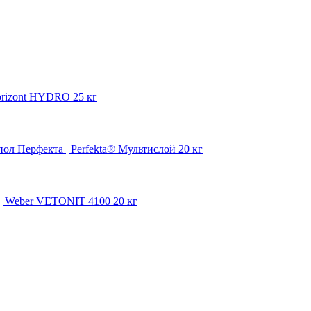
rizont HYDRO 25 кг
л Перфекта | Perfekta® Мультислой 20 кг
 Weber VETONIT 4100 20 кг