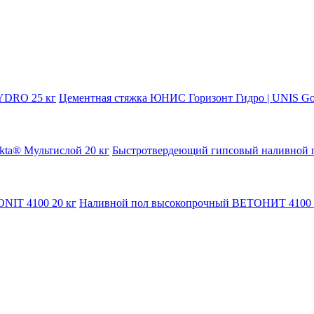
Цементная стяжка ЮНИС Горизонт Гидро | UNIS Go
Быстротвердеющий гипсовый наливной по
Наливной пол высокопрочный ВЕТОНИТ 4100 |