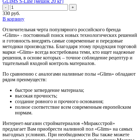
GLIMS S-Line [мешок 20 кг]
-
+
330
руб.
В корзину
Отличительная черта популярного российского бренда
«Glims» - постоянный поиск новых технологических решений
и готовность внедрять самые современные и передовые
методики производства. Благодаря этому продукция торговой
марки «Glims» всегда востребована теми, кто ищет надежные
решения, в основе которых – точное соблюдение рецептур и
тщательный входной контроль материалов.
По сравнению с аналогами наливные полы «Glims» обладают
рядом преимуществ:
быстрое затвердение материала;
высокая прочность;
создание ровного и прочного основания;
полное соответствие всем современным европейским
нормам.
Интернет-магазин стройматериалов «Мираксстрой»
предлагает Вам приобрести наливной пол «Glims» на самых
выгодных условиях. При необходимости Вы также можете