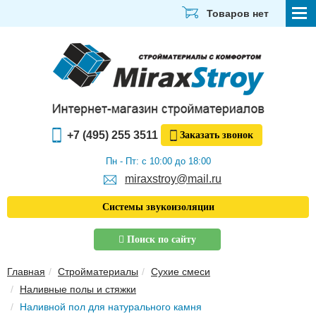
Товаров нет
СТРОЙМАТЕРИАЛЫ
ОТДЕЛОЧНЫЕ МАТЕРИАЛЫ
САНТЕХНИКА
+7 (495) 255 3511
Заказать
звонок
ЭЛЕКТРИКА И ОСВЕЩЕНИЕ
Пн - Пт: с 10:00 до 18:00
ИНСТРУМЕНТЫ
miraxstroy@mail.ru
ЗВУКОИЗОЛЯЦИЯ
Системы звукоизоляции
ТЕПЛОИЗОЛЯЦИЯ
Поиск по сайту
Главная
Главная
Стройматериалы
Сухие смеси
О компании
Наливные полы и стяжки
Скачать прайс-лист
Наливной пол для натурального камня