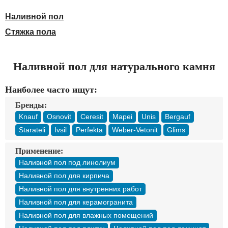
Доставка
Оплата
Наливной пол
Контакты
Стяжка пола
Войти в магазин
Регистрация
Наливной пол для натурального камня
Наиболее часто ищут:
Бренды:
Knauf
Osnovit
Ceresit
Mapei
Unis
Bergauf
Starateli
Ivsil
Perfekta
Weber-Vetonit
Glims
Применение:
Наливной пол под линолиум
Наливной пол для кирпича
Наливной пол для внутренних работ
Наливной пол для керамогранита
Наливной пол для влажных помещений