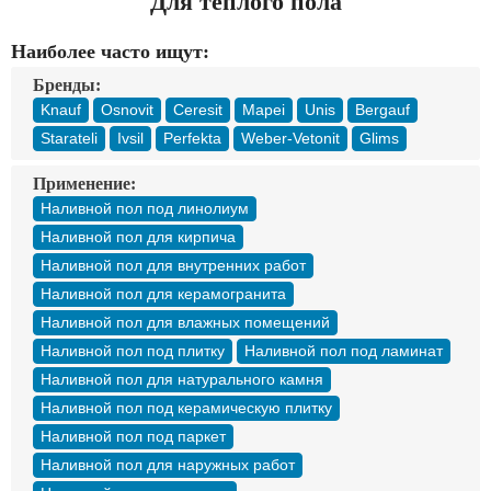
Для теплого пола
Доставка
Оплата
Наиболее часто ищут:
Контакты
Бренды:
Knauf
Osnovit
Ceresit
Mapei
Unis
Bergauf
Войти в магазин
Регистрация
Starateli
Ivsil
Perfekta
Weber-Vetonit
Glims
Применение:
Наливной пол под линолиум
Наливной пол для кирпича
Наливной пол для внутренних работ
Наливной пол для керамогранита
Наливной пол для влажных помещений
Наливной пол под плитку
Наливной пол под ламинат
Наливной пол для натурального камня
Наливной пол под керамическую плитку
Наливной пол под паркет
Наливной пол для наружных работ