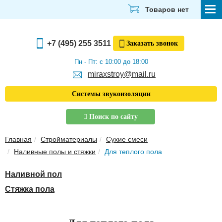
Товаров нет
СТРОЙМАТЕРИАЛЫ
+7 (495) 255 3511
Заказать
звонок
ОТДЕЛОЧНЫЕ МАТЕРИАЛЫ
Пн - Пт: с 10:00 до 18:00
miraxstroy@mail.ru
САНТЕХНИКА
Системы звукоизоляции
ЭЛЕКТРИКА И ОСВЕЩЕНИЕ
Поиск по сайту
ИНСТРУМЕНТЫ
Главная
Стройматериалы
Сухие смеси
ЗВУКОИЗОЛЯЦИЯ
Наливные полы и стяжки
Для теплого пола
ТЕПЛОИЗОЛЯЦИЯ
Наливной пол
Главная
Стяжка пола
О компании
Скачать прайс-лист