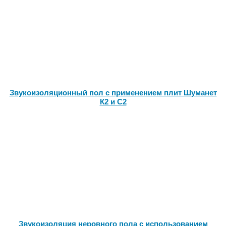
Звукоизоляционный пол с применением плит Шуманет
К2 и С2
Звукоизоляция неровного пола с использованием