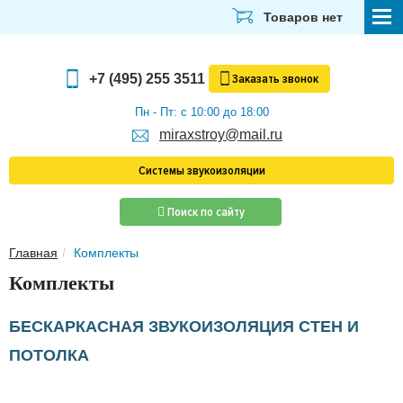
Товаров нет
СТРОЙМАТЕРИАЛЫ
+7 (495) 255 3511
Заказать
звонок
ОТДЕЛОЧНЫЕ МАТЕРИАЛЫ
Пн - Пт: с 10:00 до 18:00
miraxstroy@mail.ru
САНТЕХНИКА
Системы звукоизоляции
ЭЛЕКТРИКА И ОСВЕЩЕНИЕ
Поиск по сайту
ИНСТРУМЕНТЫ
Главная
Комплекты
ЗВУКОИЗОЛЯЦИЯ
Комплекты
ТЕПЛОИЗОЛЯЦИЯ
БЕСКАРКАСНАЯ ЗВУКОИЗОЛЯЦИЯ СТЕН И
Главная
ПОТОЛКА
О компании
Скачать прайс-лист