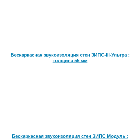
Доставка
Оплата
Контакты
Войти в магазин
Регистрация
Бескаркасная звукоизоляция стен ЗИПС-III-Ультра :
толщина 55 мм
Бескаркасная звукоизоляция стен ЗИПС Модуль :