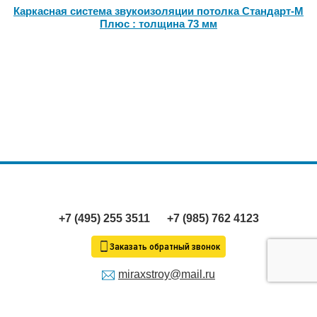
Каркасная система звукоизоляции потолка Стандарт-М
Плюс : толщина 73 мм
+7 (495) 255 3511
+7 (985) 762 4123
Заказать обратный звонок
miraxstroy@mail.ru
Продолжая пользование сайтом, я выражаю
согласие
на