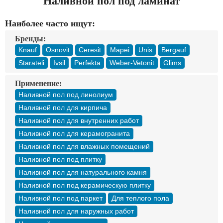
Наливной пол под ламинат
Доставка
Оплата
Наиболее часто ищут:
Контакты
Бренды:
Knauf
Osnovit
Ceresit
Mapei
Unis
Bergauf
Войти в магазин
Регистрация
Starateli
Ivsil
Perfekta
Weber-Vetonit
Glims
Применение:
Наливной пол под линолиум
Наливной пол для кирпича
Наливной пол для внутренних работ
Наливной пол для керамогранита
Наливной пол для влажных помещений
Наливной пол под плитку
Наливной пол для натурального камня
Наливной пол под керамическую плитку
Наливной пол под паркет
Для теплого пола
Наливной пол для наружных работ