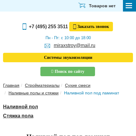
Товаров нет
СТРОЙМАТЕРИАЛЫ
+7 (495) 255 3511
Заказать
звонок
ОТДЕЛОЧНЫЕ МАТЕРИАЛЫ
Пн - Пт: с 10:00 до 18:00
miraxstroy@mail.ru
САНТЕХНИКА
Системы звукоизоляции
ЭЛЕКТРИКА И ОСВЕЩЕНИЕ
Поиск по сайту
ИНСТРУМЕНТЫ
Главная
Стройматериалы
Сухие смеси
ЗВУКОИЗОЛЯЦИЯ
Наливные полы и стяжки
Наливной пол под ламинат
ТЕПЛОИЗОЛЯЦИЯ
Наливной пол
Главная
Стяжка пола
О компании
Скачать прайс-лист