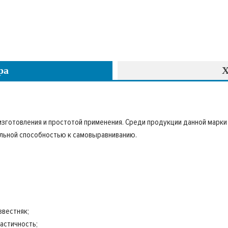
ра
Х
зготовления и простотой применения. Среди продукции данной марки
альной способностью к самовыравниванию.
звестняк;
астичность;