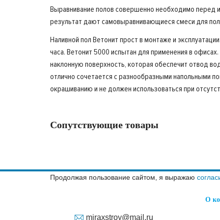
Выравнивание полов совершенно необходимо перед их
результат дают самовыравнивающиеся смеси для пола,
Наливной пол Ветонит прост в монтаже и эксплуатаци
часа. Ветонит 5000 испытан для применения в офиса
наклонную поверхность, которая обеспечит отвод вод
отлично сочетается с разнообразными напольными покр
окрашиванию и не должен использоваться при отсутс
Сопутствующие товары
Продолжая пользование сайтом, я выражаю
соглас
О к
miraxstroy@mail.ru