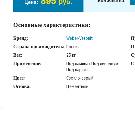
895
руб.
Количество:
-
Цена:
Основные характеристики:
Weber-Vetonit
Бренд:
П
Россия
Страна производитель:
П
25 кг
Вес:
С
Под ламинат Под линолеум
Применение:
С
Под паркет
Светло-серый
Цвет:
Цементный
Основа: