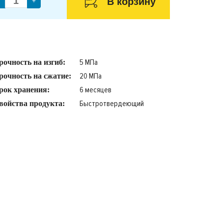
В корзину
+
5 МПа
рочность на изгиб:
20 МПа
рочность на сжатие:
6 месяцев
рок хранения:
Быстротвердеющий
войства продукта: