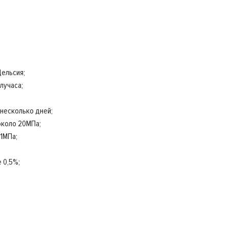
Цельсия;
лучаса;
несколько дней;
около 20МПа;
1МПа;
 0,5%;