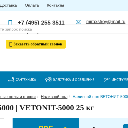
Доставка
Оплата
Контакты
miraxstroy@mail.ru
+7 (495) 255 3511
Пн - Пт: с 10:00 до 18:00
+7 (985) 762 4123
Заказать
обратный
звонок
САНТЕХНИКА
ЭЛЕКТРИКА И ОСВЕЩЕНИЕ
ИНСТРУМ
ные полы и стяжки
Наливной пол
Наливной пол ВЕТОНИТ 5000 
00 | VETONIT-5000 25 кг