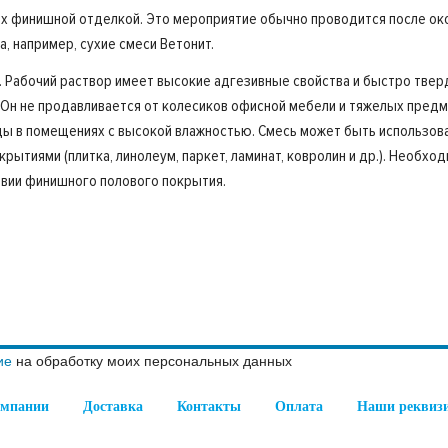
 финишной отделкой. Это мероприятие обычно проводится после око
 например, сухие смеси Ветонит.
и. Рабочий раствор имеет высокие адгезивные свойства и быстро твер
х. Он не продавливается от колесиков офисной мебели и тяжелых пре
ы в помещениях с высокой влажностью. Смесь может быть использован
ытиями (плитка, линолеум, паркет, ламинат, ковролин и др.). Необход
твии финишного полового покрытия.
ие
на обработку моих персональных данных
омпании
Доставка
Контакты
Оплата
Наши реквиз