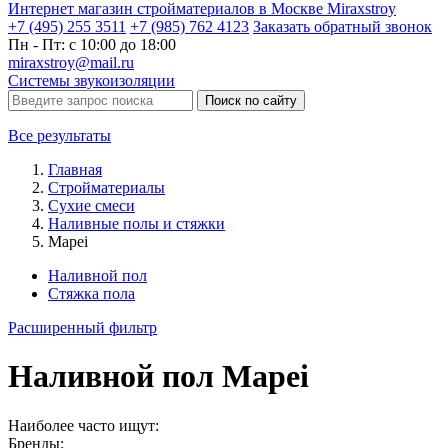
Интернет магазин стройматериалов в Москве Miraxstroy
+7 (495) 255 3511
+7 (985) 762 4123
Заказать
обратный
звонок
Пн - Пт: с 10:00 до 18:00
miraxstroy@mail.ru
Системы звукоизоляции
Поиск по сайту
Все результаты
Главная
Стройматериалы
Сухие смеси
Наливные полы и стяжки
Mapei
Наливной пол
Стяжка пола
Расширенный фильтр
Наливной пол Mapei
Наиболее часто ищут:
Бренды: