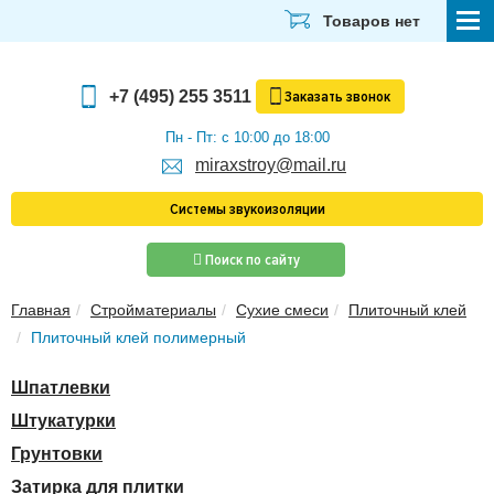
Товаров нет
СТРОЙМАТЕРИАЛЫ
+7 (495) 255 3511
Заказать
звонок
ОТДЕЛОЧНЫЕ МАТЕРИАЛЫ
Пн - Пт: с 10:00 до 18:00
miraxstroy@mail.ru
САНТЕХНИКА
Системы звукоизоляции
ЭЛЕКТРИКА И ОСВЕЩЕНИЕ
Поиск по сайту
ИНСТРУМЕНТЫ
Главная
Стройматериалы
Сухие смеси
Плиточный клей
ЗВУКОИЗОЛЯЦИЯ
Плиточный клей полимерный
ТЕПЛОИЗОЛЯЦИЯ
Шпатлевки
Главная
Штукатурки
О компании
Грунтовки
Скачать прайс-лист
Затирка для плитки