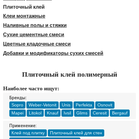
Доставка
Плиточный клей
Оплата
Клеи монтажные
Контакты
Наливные полы и стяжки
Сухие цементные смеси
Войти в магазин
Регистрация
Цветные кладочные смеси
Добавки и модификаторы сухих смесей
Плиточный клей полимерный
Наиболее часто ищут:
Бренды:
Sopro
Weber-Vetonit
Unis
Perfekta
Osnovit
Mapei
Litokol
Knauf
Ivsil
Glims
Ceresit
Bergauf
Применение:
Клей под плитку
Плиточный клей для стен