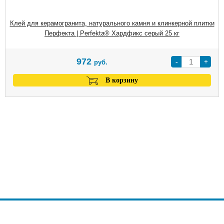
Клей для керамогранита, натурального камня и клинкерной плитки
Перфекта | Perfekta® Хардфикс серый 25 кг
972
-
+
руб.
В корзину