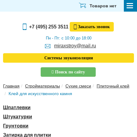
Товаров нет
СТРОЙМАТЕРИАЛЫ
+7 (495) 255 3511
Заказать
звонок
ОТДЕЛОЧНЫЕ МАТЕРИАЛЫ
Пн - Пт: с 10:00 до 18:00
miraxstroy@mail.ru
САНТЕХНИКА
Системы звукоизоляции
ЭЛЕКТРИКА И ОСВЕЩЕНИЕ
Поиск по сайту
ИНСТРУМЕНТЫ
Главная
Стройматериалы
Сухие смеси
Плиточный клей
ЗВУКОИЗОЛЯЦИЯ
Клей для искусственного камня
ТЕПЛОИЗОЛЯЦИЯ
Шпатлевки
Главная
Штукатурки
О компании
Грунтовки
Скачать прайс-лист
Затирка для плитки