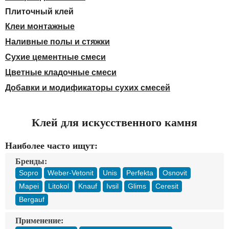
Доставка
Плиточный клей
Оплата
Клеи монтажные
Контакты
Наливные полы и стяжки
Сухие цементные смеси
Войти в магазин
Регистрация
Цветные кладочные смеси
Добавки и модификаторы сухих смесей
Клей для искусственного камня
Наиболее часто ищут:
Бренды:
Sopro
Weber-Vetonit
Unis
Perfekta
Osnovit
Mapei
Litokol
Knauf
Ivsil
Glims
Ceresit
Bergauf
Применение: