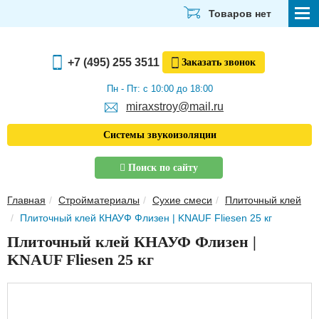
Товаров нет
СТРОЙМАТЕРИАЛЫ
+7 (495) 255 3511
Заказать
звонок
ОТДЕЛОЧНЫЕ МАТЕРИАЛЫ
Пн - Пт: с 10:00 до 18:00
miraxstroy@mail.ru
САНТЕХНИКА
Системы звукоизоляции
ЭЛЕКТРИКА И ОСВЕЩЕНИЕ
Поиск по сайту
ИНСТРУМЕНТЫ
Главная
Стройматериалы
Сухие смеси
Плиточный клей
ЗВУКОИЗОЛЯЦИЯ
Плиточный клей КНАУФ Флизен | KNAUF Fliesen 25 кг
ТЕПЛОИЗОЛЯЦИЯ
Плиточный клей КНАУФ Флизен |
KNAUF Fliesen 25 кг
Главная
О компании
Скачать прайс-лист