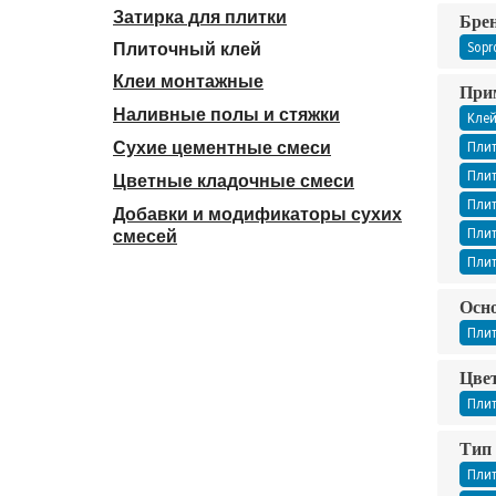
Затирка для плитки
Бре
Sopr
Плиточный клей
Клеи монтажные
При
Наливные полы и стяжки
Клей
Плит
Сухие цементные смеси
Плит
Цветные кладочные смеси
Плит
Добавки и модификаторы сухих
Плит
смесей
Плит
Осно
Плит
Цвет
Плит
Тип 
Плит