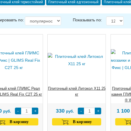
очный клей термостойкий
Плиточный клей адгезионный
Плиточный клей
ировавть по:
Показывать по:
ный клей ГЛИМС Реал
Плиточный клей Литокол Х11 25
Плиточный
LIMS Real Fix C2T 25 кг
кг
камня ГЛИ
® W
0
330
1 10
-
+
-
+
руб.
руб.
В корзину
В корзину