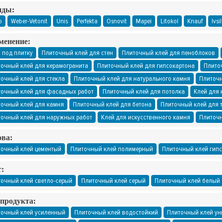
нды:
o
Weber-Vetonit
Unis
Perfekta
Osnovit
Mapei
Litokol
Knauf
Ivsil
менение:
 под плитку
Плиточный клей для стен
Плиточный клей для пеноблоков
очный клей для керамогранита
Плиточный клей для гипсокартона
Плито
очный клей для стекла
Плиточный клей для натурального камня
Плиточн
очный клей для фасадных работ
Плиточный клей для потолка
Клей для 
очный клей для камня
Плиточный клей для бетона
Плиточный клей для 
очный клей для наружных работ
Клей для искусственного камня
Плиточн
ва:
очный клей цементый
Плиточный клей полимерный
Плиточный клей гип
:
очный клей светло-серый
Плиточный клей серый
Плиточный клей белый
продукта:
очный клей усиленный
Плиточный клей водостойкий
Плиточный клей у