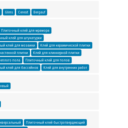
Glims
Ceresit
Bergauf
Плиточный клей для мрамора
чный клей для штукатурки
ый клей для мозаики
Клей для керамической плитки
настенной плитки
Клей для клинкерной плитки
теплого пола
Плиточный клей для полов
ый клей для бассейнов
Клей для внутренних работ
совый
ниверсальный
Плиточный клей быстротвердеющий