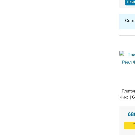
Плит
Сорт
Плиточ
Фикс | G
68