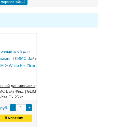
 морозостойкий
 клей для мозаики и
МС Вайт Фикс | GLIM
hite Fix 25 кг
0
-
+
руб.
В корзину