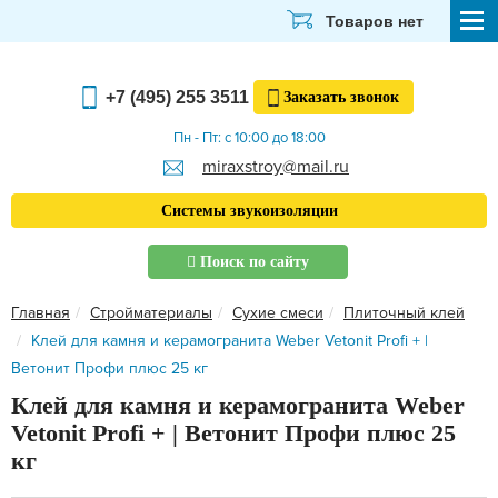
Товаров нет
СТРОЙМАТЕРИАЛЫ
+7 (495) 255 3511
Заказать
звонок
ОТДЕЛОЧНЫЕ МАТЕРИАЛЫ
Пн - Пт: с 10:00 до 18:00
miraxstroy@mail.ru
САНТЕХНИКА
Системы звукоизоляции
ЭЛЕКТРИКА И ОСВЕЩЕНИЕ
Поиск по сайту
ИНСТРУМЕНТЫ
Главная
Стройматериалы
Сухие смеси
Плиточный клей
ЗВУКОИЗОЛЯЦИЯ
Клей для камня и керамогранита Weber Vetonit Profi + |
Ветонит Профи плюс 25 кг
ТЕПЛОИЗОЛЯЦИЯ
Клей для камня и керамогранита Weber
Главная
Vetonit Profi + | Ветонит Профи плюс 25
О компании
кг
Скачать прайс-лист