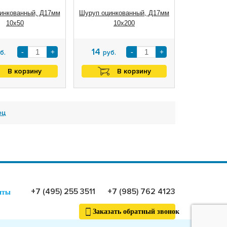
инкованный, Д17мм
Шуруп оцинкованный, Д17мм
10х50
10х200
14
-
+
-
+
б.
руб.
В корзину
В корзину
ец
+7 (495) 255 3511
+7 (985) 762 4123
иты
Заказать обратный звонок