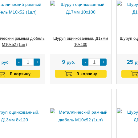
ческий рамный дюбель
Шуруп оцинкованный, Д17мм
Шуруп оц
М10х52 (1шт)
10х100
5
9
25
-
+
-
+
руб.
руб.
р
В корзину
В корзину