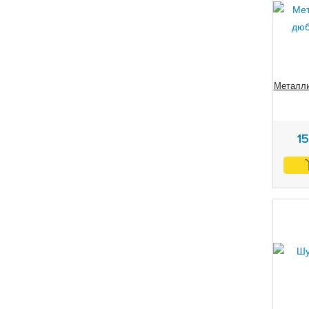
Металли
1