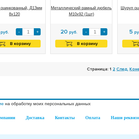
 оцинкованный, Д13мм
Металлический рамный дюбель
Шуруп оц
8х120
М10х92 (1шт)
6
20
5
-
+
-
+
руб.
руб.
ру
В корзину
В корзину
Страница: 1
2
След.
Кон
ие
на обработку моих персональных данных
омпании
Доставка
Контакты
Оплата
Наши реквиз