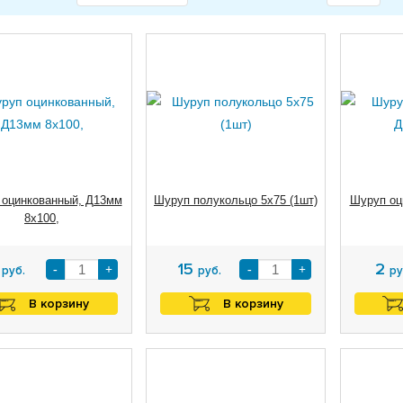
 оцинкованный, Д13мм
Шуруп полукольцо 5х75 (1шт)
Шуруп оц
8х100,
5
15
2
-
+
-
+
руб.
руб.
ру
В корзину
В корзину