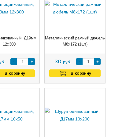
инкованный, Д19мм
Металлический рамный дюбель
12х300
М8х172 (1шт)
30
-
+
-
+
уб.
руб.
В корзину
В корзину