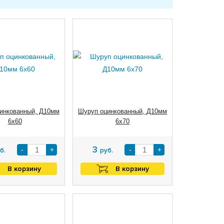
инкованный, Д10мм
Шуруп оцинкованный, Д10мм
6х60
6х70
3
-
+
-
+
б.
руб.
В корзину
В корзину