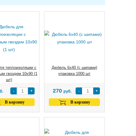
ля теплоизоляции с
Дюбель 6х40 (с шипами)
ым гвоздем 10х90 (1
упаковка 1000 шт
шт)
270
-
+
-
+
б.
руб.
В корзину
В корзину