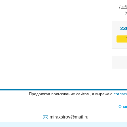
Дюбе
23
Продолжая пользование сайтом, я выражаю
соглас
О к
miraxstroy@mail.ru