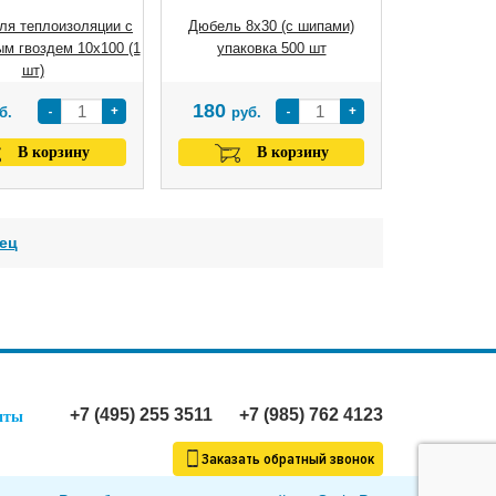
ля теплоизоляции с
Дюбель 8х30 (с шипами)
м гвоздем 10х100 (1
упаковка 500 шт
шт)
180
-
+
-
+
б.
руб.
В корзину
В корзину
ец
+7 (495) 255 3511
+7 (985) 762 4123
иты
Заказать обратный звонок