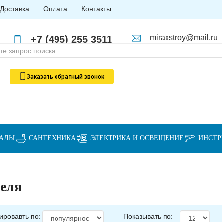
Доставка
Оплата
Контакты
miraxstroy@mail.ru
+7 (495) 255 3511
Пн - Пт: с 10:00 до 18:00
+7 (985) 762 4123
Заказать
обратный
звонок
ИАЛЫ
САНТЕХНИКА
ЭЛЕКТРИКА И ОСВЕЩЕНИЕ
ИНСТ
еля
ировавть по:
Показывать по: