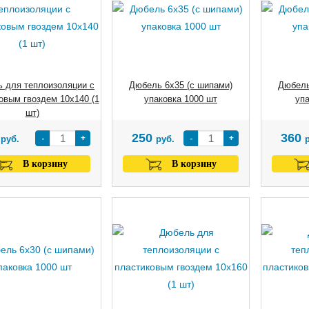
 для теплоизоляции с
Дюбель 6х35 (с шипами)
Дюбель
овым гвоздем 10х140 (1
упаковка 1000 шт
упа
шт)
8
250
360
-
+
-
+
руб.
руб.
В корзину
В корзину