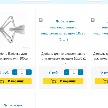
бель Бабочка для
Дюбель для теплоизоляции с
Дюбель д
окартона (уп. 100шт)
пластиковым гвоздем 10х70 (1
пластиков
шт)
0
7
6
-
+
-
+
руб.
руб.
ру
В корзину
В корзину