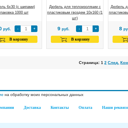
ль 6х30 (с шипами)
Дюбель для теплоизоляции с
Дюбель д
упаковка 1000 шт
пластиковым гвоздем 10х160 (1
пластиковы
шт)
0
9
8
-
+
-
+
руб.
руб.
ру
В корзину
В корзину
Страница: 1
2
След.
Кон
ие
на обработку моих персональных данных
омпании
Доставка
Контакты
Оплата
Наши реквиз