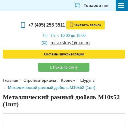
Товаров нет
СТРОЙМАТЕРИАЛЫ
+7 (495) 255 3511
Заказать
звонок
ОТДЕЛОЧНЫЕ МАТЕРИАЛЫ
Пн - Пт: с 10:00 до 18:00
miraxstroy@mail.ru
САНТЕХНИКА
Системы звукоизоляции
ЭЛЕКТРИКА И ОСВЕЩЕНИЕ
Поиск по сайту
ИНСТРУМЕНТЫ
Главная
Стройматериалы
Крепеж
Шурупы
ЗВУКОИЗОЛЯЦИЯ
Металлический рамный дюбель М10х52 (1шт)
ТЕПЛОИЗОЛЯЦИЯ
Металлический рамный дюбель М10х52
(1шт)
Главная
О компании
Скачать прайс-лист