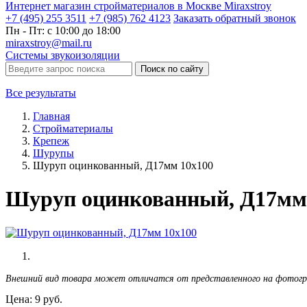
Интернет магазин стройматериалов в Москве Miraxstroy
+7 (495) 255 3511
+7 (985) 762 4123
Заказать
обратный
звонок
Пн - Пт: с 10:00 до 18:00
miraxstroy@mail.ru
Системы звукоизоляции
Поиск по сайту
Все результаты
Главная
Стройматериалы
Крепеж
Шурупы
Шуруп оцинкованный, Д17мм 10х100
Шуруп оцинкованный, Д17мм
Внешний вид товара может отличатся от представленного на фотог
Цена:
9
руб.