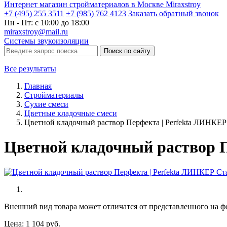
Интернет магазин стройматериалов в Москве Miraxstroy
+7 (495) 255 3511
+7 (985) 762 4123
Заказать
обратный
звонок
Пн - Пт: с 10:00 до 18:00
miraxstroy@mail.ru
Системы звукоизоляции
Поиск по сайту
Все результаты
Главная
Стройматериалы
Сухие смеси
Цветные кладочные смеси
Цветной кладочный раствор Перфекта | Perfekta ЛИНКЕР
Цветной кладочный раствор П
Внешний вид товара может отличатся от представленного на ф
Цена:
1 104
руб.