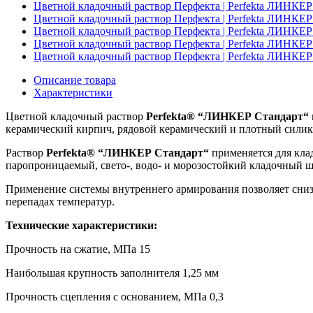
Цветной кладочный раствор Перфекта | Perfekta ЛИНКЕ
Цветной кладочный раствор Перфекта | Perfekta ЛИНКЕР
Цветной кладочный раствор Перфекта | Perfekta ЛИНКЕР
Цветной кладочный раствор Перфекта | Perfekta ЛИНКЕР
Цветной кладочный раствор Перфекта | Perfekta ЛИНКЕР
Описание товара
Характеристики
Цветной кладочный раствор
Perfekta® “ЛИНКЕР Стандарт“
керамический кирпич, рядовой керамический и плотный силика
Раствор
Perfekta® “ЛИНКЕР Стандарт“
применяется для кла
паропроницаемый, свето-, водо- и морозостойкий кладочный ш
Применение системы внутреннего армирования позволяет снизи
перепадах температур.
Технические характеристики:
Прочность на сжатие, МПа 15
Наибольшая крупность заполнителя 1,25 мм
Прочность сцепления с основанием, МПа 0,3