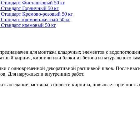
Р Стандарт Фисташковый 50 кг
 Стандарт Горчичный 50 кг
 Стандарт Кремово-розовый 50 кг
 Стандарт кремово-желтый 50 кг
 Стандарт кремовый 50 кг
предназначен для монтажа кладочных элементов с водопоглощен
тный кирпич, кирпичи или блоки из бетона и натурального кам
дки с одновременной декоративной расшивкой швов. После высы
ов. Для наружных и внутренних работ.
ть оседание раствора в полости кирпича, повышает прочность 