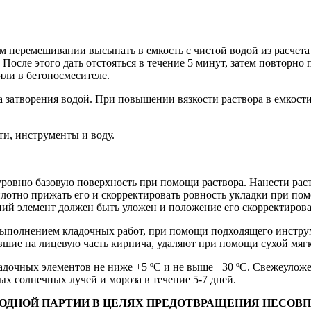
еремешивании высыпать в емкость с чистой водой из расчета 1 кг
. После этого дать отстояться в течение 5 минут, затем повто
или в бетоносмесителе.
та затворения водой. При повышении вязкости раствора в емкост
ти, инструменты и воду.
уровню базовую поверхность при помощи раствора. Нанести рас
плотно прижать его и скорректировать ровность укладки при п
ний элемент должен быть уложен и положение его скорректирован
ыполнением кладочных работ, при помощи подходящего инструм
авшие на лицевую часть кирпича, удаляют при помощи сухой мяг
ладочных элементов не ниже +5 ºС и не выше +30 ºС. Свежеуло
х солнечных лучей и мороза в течение 5-7 дней.
ОДНОЙ ПАРТИИ В ЦЕЛЯХ ПРЕДОТВРАЩЕНИЯ НЕСОВП