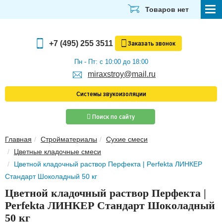
Товаров нет
СТРОЙМАТЕРИАЛЫ
+7 (495) 255 3511
Заказать
звонок
ОТДЕЛОЧНЫЕ МАТЕРИАЛЫ
Пн - Пт: с 10:00 до 18:00
miraxstroy@mail.ru
САНТЕХНИКА
Системы звукоизоляции
ЭЛЕКТРИКА И ОСВЕЩЕНИЕ
Поиск по сайту
ИНСТРУМЕНТЫ
Главная
Стройматериалы
Сухие смеси
ЗВУКОИЗОЛЯЦИЯ
Цветные кладочные смеси
ТЕПЛОИЗОЛЯЦИЯ
Цветной кладочный раствор Перфекта | Perfekta ЛИНКЕР
Стандарт Шоколадный 50 кг
Главная
Цветной кладочный раствор Перфекта |
О компании
Perfekta ЛИНКЕР Стандарт Шоколадный
Скачать прайс-лист
50 кг