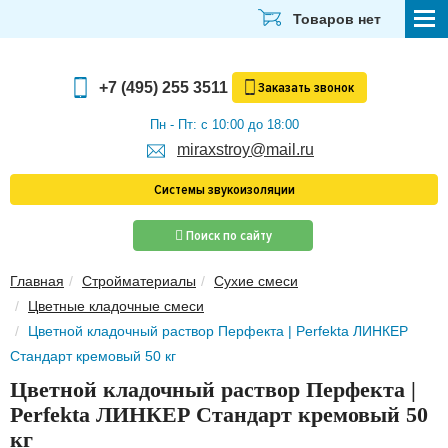
Товаров нет
СТРОЙМАТЕРИАЛЫ
+7 (495) 255 3511
Заказать
звонок
ОТДЕЛОЧНЫЕ МАТЕРИАЛЫ
Пн - Пт: с 10:00 до 18:00
miraxstroy@mail.ru
САНТЕХНИКА
Системы звукоизоляции
ЭЛЕКТРИКА И ОСВЕЩЕНИЕ
Поиск по сайту
ИНСТРУМЕНТЫ
Главная
Стройматериалы
Сухие смеси
ЗВУКОИЗОЛЯЦИЯ
Цветные кладочные смеси
ТЕПЛОИЗОЛЯЦИЯ
Цветной кладочный раствор Перфекта | Perfekta ЛИНКЕР
Стандарт кремовый 50 кг
Главная
Цветной кладочный раствор Перфекта |
О компании
Perfekta ЛИНКЕР Стандарт кремовый 50
Скачать прайс-лист
кг