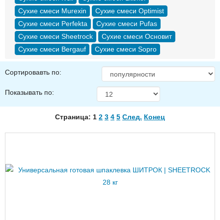
Сухие смеси Murexin
Сухие смеси Optimist
Сухие смеси Perfekta
Сухие смеси Pufas
Сухие смеси Sheetrock
Сухие смеси Основит
Сухие смеси Bergauf
Сухие смеси Sopro
Сортировавть по:
Показывать по:
Страница: 1
2
3
4
5
След.
Конец