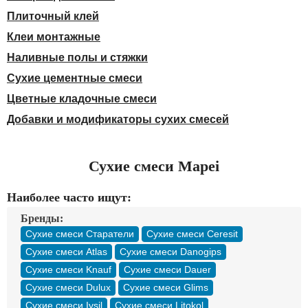
Доставка
Плиточный клей
Оплата
Клеи монтажные
Контакты
Наливные полы и стяжки
Войти в магазин
Регистрация
Сухие цементные смеси
Цветные кладочные смеси
Добавки и модификаторы сухих смесей
Сухие смеси Mapei
Наиболее часто ищут:
Бренды:
Сухие смеси Старатели
Сухие смеси Ceresit
Сухие смеси Atlas
Сухие смеси Danogips
Сухие смеси Knauf
Сухие смеси Dauer
Сухие смеси Dulux
Сухие смеси Glims
Сухие смеси Ivsil
Сухие смеси Litokol