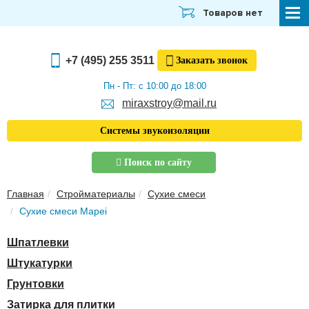
Товаров нет
СТРОЙМАТЕРИАЛЫ
+7 (495) 255 3511
Заказать
звонок
ОТДЕЛОЧНЫЕ МАТЕРИАЛЫ
Пн - Пт: с 10:00 до 18:00
miraxstroy@mail.ru
САНТЕХНИКА
Системы звукоизоляции
ЭЛЕКТРИКА И ОСВЕЩЕНИЕ
Поиск по сайту
ИНСТРУМЕНТЫ
Главная
Стройматериалы
Сухие смеси
ЗВУКОИЗОЛЯЦИЯ
Сухие смеси Mapei
ТЕПЛОИЗОЛЯЦИЯ
Шпатлевки
Главная
Штукатурки
О компании
Грунтовки
Скачать прайс-лист
Затирка для плитки