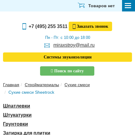
Товаров нет
СТРОЙМАТЕРИАЛЫ
+7 (495) 255 3511
Заказать
звонок
ОТДЕЛОЧНЫЕ МАТЕРИАЛЫ
Пн - Пт: с 10:00 до 18:00
miraxstroy@mail.ru
САНТЕХНИКА
Системы звукоизоляции
ЭЛЕКТРИКА И ОСВЕЩЕНИЕ
Поиск по сайту
ИНСТРУМЕНТЫ
Главная
Стройматериалы
Сухие смеси
ЗВУКОИЗОЛЯЦИЯ
Сухие смеси Sheetrock
ТЕПЛОИЗОЛЯЦИЯ
Шпатлевки
Главная
Штукатурки
О компании
Грунтовки
Скачать прайс-лист
Затирка для плитки