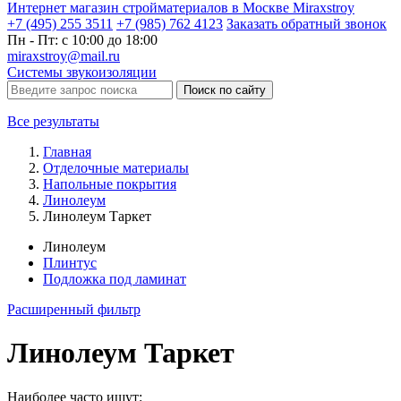
Интернет магазин стройматериалов в Москве Miraxstroy
+7 (495) 255 3511
+7 (985) 762 4123
Заказать
обратный
звонок
Пн - Пт: с 10:00 до 18:00
miraxstroy@mail.ru
Системы звукоизоляции
Поиск по сайту
Все результаты
Главная
Отделочные материалы
Напольные покрытия
Линолеум
Линолеум Таркет
Линолеум
Плинтус
Подложка под ламинат
Расширенный фильтр
Линолеум Таркет
Наиболее часто ищут: