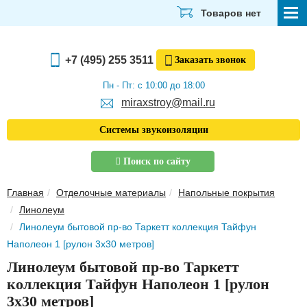
Товаров нет
СТРОЙМАТЕРИАЛЫ
+7 (495) 255 3511
Заказать
звонок
ОТДЕЛОЧНЫЕ МАТЕРИАЛЫ
Пн - Пт: с 10:00 до 18:00
miraxstroy@mail.ru
САНТЕХНИКА
Системы звукоизоляции
ЭЛЕКТРИКА И ОСВЕЩЕНИЕ
Поиск по сайту
ИНСТРУМЕНТЫ
Главная
Отделочные материалы
Напольные покрытия
ЗВУКОИЗОЛЯЦИЯ
Линолеум
Линолеум бытовой пр-во Таркетт коллекция Тайфун
ТЕПЛОИЗОЛЯЦИЯ
Наполеон 1 [рулон 3х30 метров]
Главная
Линолеум бытовой пр-во Таркетт
О компании
коллекция Тайфун Наполеон 1 [рулон
Скачать прайс-лист
3х30 метров]