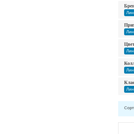
Бре
Лин
При
Лин
Цвет
Лин
Кол
Лин
Клас
Лин
Сорт