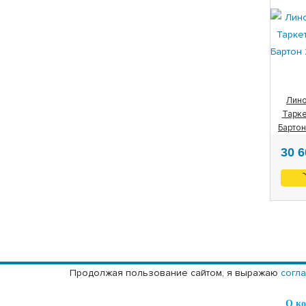
Лино
Тарке
Бартон
30 
Продолжая пользование сайтом, я выражаю
согл
О к