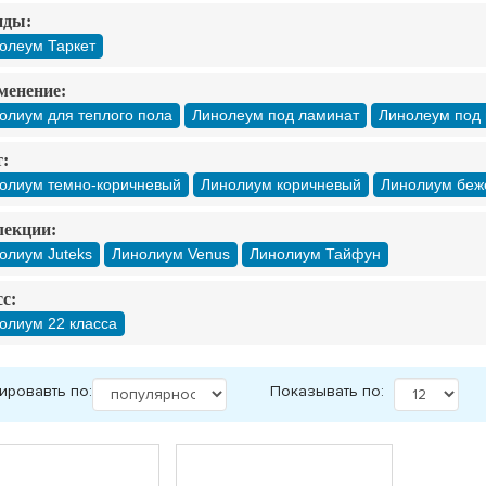
нды:
олеум Таркет
менение:
олиум для теплого пола
Линолеум под ламинат
Линолеум под 
:
олиум темно-коричневый
Линолиум коричневый
Линолиум беж
лекции:
олиум Juteks
Линолиум Venus
Линолиум Тайфун
с:
олиум 22 класса
ировавть по:
Показывать по: