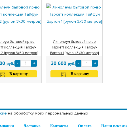
леум бытовой пр-во
Линолеум бытовой пр-во
тт коллекция Тайфун
Таркетт коллекция Тайфун
 2 [рулон 3х30 метров]
Бартон 1 [рулон 3х30 метров]
600
30 600
-
+
-
+
руб.
руб.
В корзину
В корзину
асие
на обработку моих персональных данных
омпании
Доставка
Контакты
Оплата
Наши реквиз