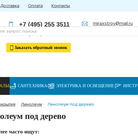
Доставка
Оплата
Контакты
miraxstroy@mail.ru
+7 (495) 255 3511
Пн - Пт: с 10:00 до 18:00
+7 (985) 762 4123
Заказать
обратный
звонок
ИАЛЫ
САНТЕХНИКА
ЭЛЕКТРИКА И ОСВЕЩЕНИЕ
ИНСТ
окрытия
Линолеум
Линолеум под дерево
олеум под дерево
лее часто ищут: