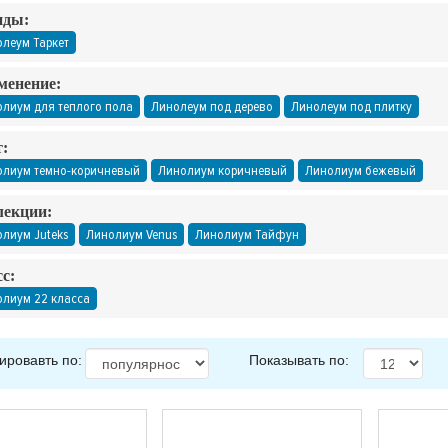
нды:
леум Таркет
менение:
лиум для теплого пола
Линолеум под дерево
Линолеум под плитку
:
олиум темно-коричневый
Линолиум коричневый
Линолиум бежевый
лекции:
лиум Juteks
Линолиум Venus
Линолиум Тайфун
с:
лиум 22 класса
ировавть по:
Показывать по: