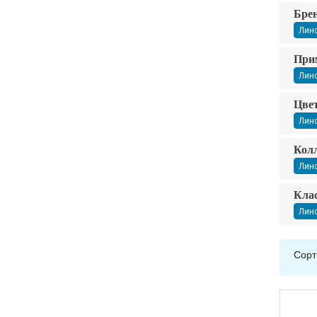
Бре
Лино
При
Лино
Цвет
Лин
Кол
Лино
Клас
Лино
Сорт