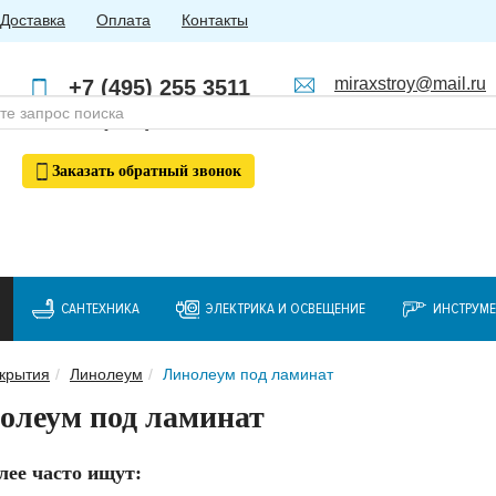
Доставка
Оплата
Контакты
miraxstroy@mail.ru
+7 (495) 255 3511
Пн - Пт: с 10:00 до 18:00
+7 (985) 762 4123
Заказать
обратный
звонок
САНТЕХНИКА
ЭЛЕКТРИКА И ОСВЕЩЕНИЕ
ИНСТРУМ
крытия
Линолеум
Линолеум под ламинат
олеум под ламинат
лее часто ищут: