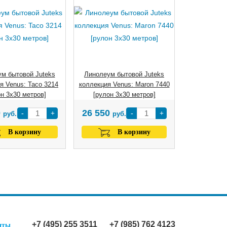
м бытовой Juteks
Линолеум бытовой Juteks
я Venus: Taco 3214
коллекция Venus: Maron 7440
он 3х30 метров]
[рулон 3х30 метров]
0
26 550
-
+
-
+
руб.
руб.
В корзину
В корзину
+7 (495) 255 3511
+7 (985) 762 4123
иты