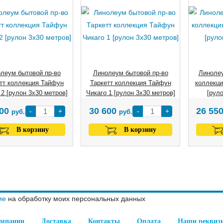
леум бытовой пр-во
Линолеум бытовой пр-во
Линолеу
тт коллекция Тайфун
Таркетт коллекция Тайфун
коллекци
 2 [рулон 3х30 метров]
Чикаго 1 [рулон 3х30 метров]
[рул
600
30 600
26 55
-
+
-
+
руб.
руб.
В корзину
В корзину
ие
на обработку моих персональных данных
омпании
Доставка
Контакты
Оплата
Наши реквиз