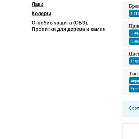
Лаки
Бре
Нов
Колеры
Огнебио защита (ОБЗ).
При
Пропитки для дерева и камня
Эмал
Эмал
Цвет
Голу
Тип 
Акри
Унив
Сорт