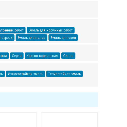
утренних работ
Эмаль для наружных работ
 дерева
Эмаль для полов
Эмаль для окон
сная
Серая
Красно-коричневая
Синяя
ль
Износостойкая эмаль
Термостойкая эмаль