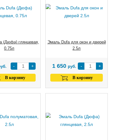
a (Дюфа) глянцевая,
Эмаль Dufa для окон и дверей
0.75л
2.5л
1 650
-
+
-
+
руб.
руб.
В корзину
В корзину