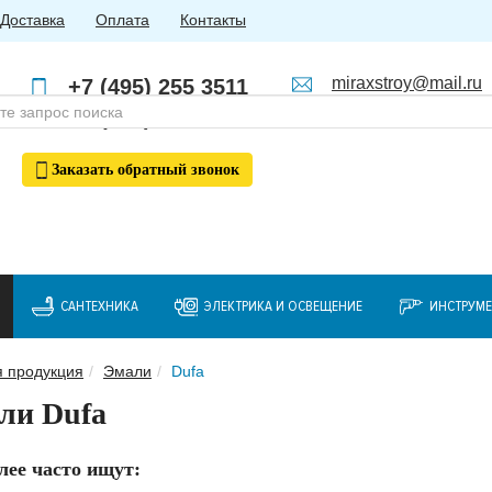
Доставка
Оплата
Контакты
miraxstroy@mail.ru
+7 (495) 255 3511
Пн - Пт: с 10:00 до 18:00
+7 (985) 762 4123
Заказать
обратный
звонок
САНТЕХНИКА
ЭЛЕКТРИКА И ОСВЕЩЕНИЕ
ИНСТРУМ
я продукция
Эмали
Dufa
ли Dufa
лее часто ищут: