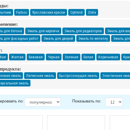
нды:
бытхим
Farbox
Ярославские краски
Optimist
Zlata
менение:
ь для бетона
Эмаль для кирпича
Эмаль для радиаторов
Эмаль для вн
ь для фасадных работ
Эмаль для дверей
Эмаль по металлу
Эмаль для
:
бая
Желтая
Бежевая
Черная
Зеленая
Белая
Коричневая
Кра
продукта:
ловая эмаль
Латексная эмаль
Быстросохнущая эмаль
Эластичная эма
ерсальная эмаль
ировавть по:
Показывать по: