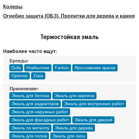
Доставка
Колеры
Оплата
Огнебио защита (ОБЗ). Пропитки для дерева и камня
Контакты
Войти в магазин
Регистрация
Термостойкая эмаль
Наиболее часто ищут:
Бренды:
Dufa
Новбытхим
Farbox
Ярославские краски
Optimist
Zlata
Применение:
Эмаль для бетона
Эмаль для кирпича
Эмаль для радиаторов
Эмаль для внутренних работ
Эмаль для наружных работ
Эмаль для фасадных работ
Эмаль для дверей
Эмаль по металлу
Эмаль для дерева
Эмаль для полов
Эмаль для окон