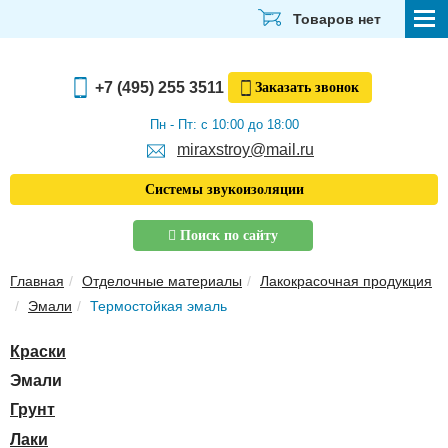
Товаров нет
СТРОЙМАТЕРИАЛЫ
+7 (495) 255 3511
Заказать
звонок
ОТДЕЛОЧНЫЕ МАТЕРИАЛЫ
Пн - Пт: с 10:00 до 18:00
miraxstroy@mail.ru
САНТЕХНИКА
Системы звукоизоляции
ЭЛЕКТРИКА И ОСВЕЩЕНИЕ
Поиск по сайту
ИНСТРУМЕНТЫ
Главная
Отделочные материалы
Лакокрасочная продукция
ЗВУКОИЗОЛЯЦИЯ
Эмали
Термостойкая эмаль
ТЕПЛОИЗОЛЯЦИЯ
Краски
Главная
Эмали
О компании
Грунт
Скачать прайс-лист
Лаки