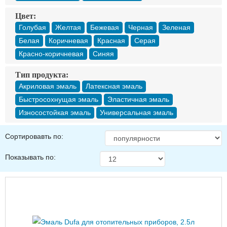
Цвет:
Голубая
Желтая
Бежевая
Черная
Зеленая
Белая
Коричневая
Красная
Серая
Красно-коричневая
Синяя
Тип продукта:
Акриловая эмаль
Латексная эмаль
Быстросохнущая эмаль
Эластичная эмаль
Износостойкая эмаль
Универсальная эмаль
Сортировавть по:
Показывать по: