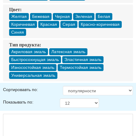
Цвет:
Желтая
Бежевая
Черная
Зеленая
Белая
Коричневая
Красная
Серая
Красно-коричневая
Синяя
Тип продукта:
Акриловая эмаль
Латексная эмаль
Быстросохнущая эмаль
Эластичная эмаль
Износостойкая эмаль
Термостойкая эмаль
Универсальная эмаль
Сортировавть по:
Показывать по: