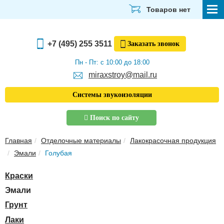
Товаров нет
СТРОЙМАТЕРИАЛЫ
+7 (495) 255 3511
Заказать
звонок
ОТДЕЛОЧНЫЕ МАТЕРИАЛЫ
Пн - Пт: с 10:00 до 18:00
miraxstroy@mail.ru
САНТЕХНИКА
Системы звукоизоляции
ЭЛЕКТРИКА И ОСВЕЩЕНИЕ
Поиск по сайту
ИНСТРУМЕНТЫ
Главная
Отделочные материалы
Лакокрасочная продукция
ЗВУКОИЗОЛЯЦИЯ
Эмали
Голубая
ТЕПЛОИЗОЛЯЦИЯ
Краски
Главная
Эмали
О компании
Грунт
Скачать прайс-лист
Лаки