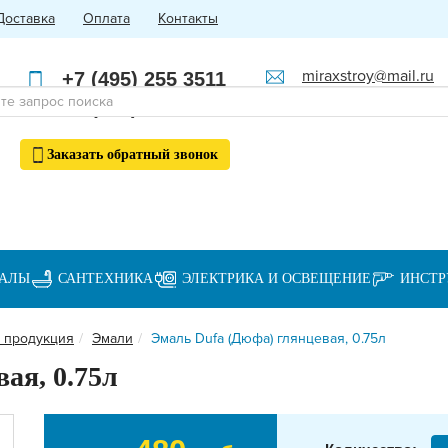
Доставка
Оплата
Контакты
miraxstroy@mail.ru
+7 (495) 255 3511
Пн - Пт: с 10:00 до 18:00
+7 (985) 762 4123
Заказать
обратный
звонок
ИАЛЫ
САНТЕХНИКА
ЭЛЕКТРИКА И ОСВЕЩЕНИЕ
ИНСТ
 продукция
Эмали
Эмаль Dufa (Дюфа) глянцевая, 0.75л
ая, 0.75л