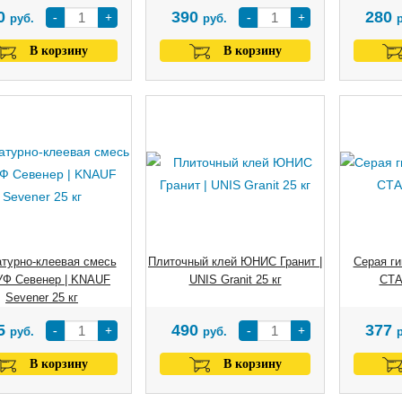
0
390
280
-
+
-
+
руб.
руб.
В корзину
В корзину
турно-клеевая смесь
Плиточный клей ЮНИС Гранит |
Серая ги
Ф Севенер | KNAUF
UNIS Granit 25 кг
СТА
Sevener 25 кг
5
490
377
-
+
-
+
руб.
руб.
В корзину
В корзину