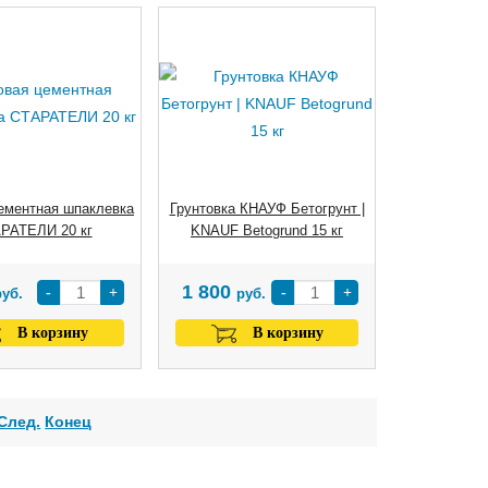
ементная шпаклевка
Грунтовка КНАУФ Бетогрунт |
РАТЕЛИ 20 кг
KNAUF Betogrund 15 кг
1 800
-
+
-
+
руб.
руб.
В корзину
В корзину
След.
Конец