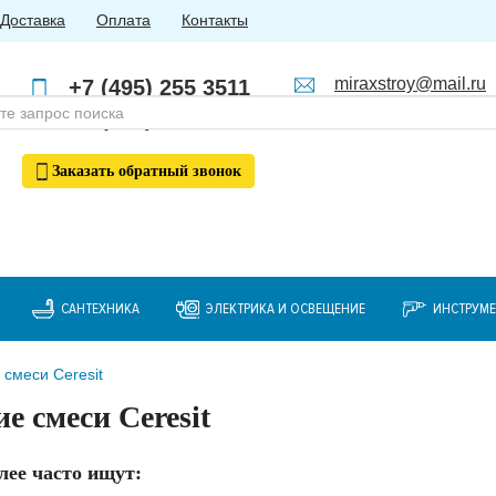
Доставка
Оплата
Контакты
miraxstroy@mail.ru
+7 (495) 255 3511
Пн - Пт: с 10:00 до 18:00
+7 (985) 762 4123
Заказать
обратный
звонок
САНТЕХНИКА
ЭЛЕКТРИКА И ОСВЕЩЕНИЕ
ИНСТРУМ
 смеси Ceresit
е смеси Ceresit
лее часто ищут: