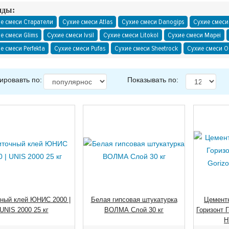
нды:
е смеси Старатели
Сухие смеси Atlas
Сухие смеси Danogips
Сухие смеси
е смеси Glims
Сухие смеси Ivsil
Сухие смеси Litokol
Сухие смеси Mapei
е смеси Perfekta
Сухие смеси Pufas
Сухие смеси Sheetrock
Сухие смеси О
ировавть по:
Показывать по:
ный клей ЮНИС 2000 |
Белая гипсовая штукатурка
Цемент
UNIS 2000 25 кг
ВОЛМА Слой 30 кг
Горизонт Г
H