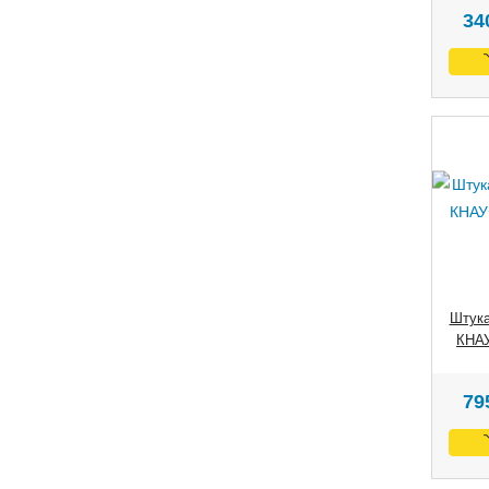
34
Штука
КНАУ
79