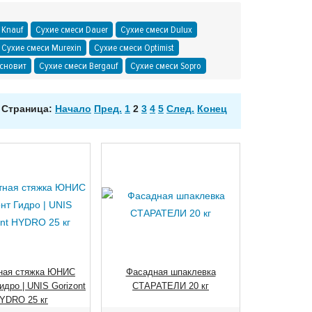
 Knauf
Сухие смеси Dauer
Сухие смеси Dulux
Сухие смеси Murexin
Сухие смеси Optimist
сновит
Сухие смеси Bergauf
Сухие смеси Sopro
Страница:
Начало
Пред.
1
2
3
4
5
След.
Конец
ная стяжка ЮНИС
Фасадная шпаклевка
идро | UNIS Gorizont
СТАРАТЕЛИ 20 кг
YDRO 25 кг