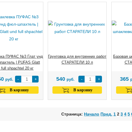
ка ПУФАС №3 Глат унд
Грунтовка для внутренних работ
Базовая ц
ахтель | PUFAS Glatt
СТАРАТЕЛИ 10 л
СТА
 full shpachtel 20 кг
50
540
365
-
+
-
+
руб.
руб.
В корзину
В корзину
Страница:
Начало
Пред.
1
2
3
4
5