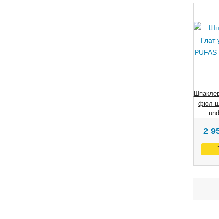
Шпаклев
фюл-шп
und
2 9