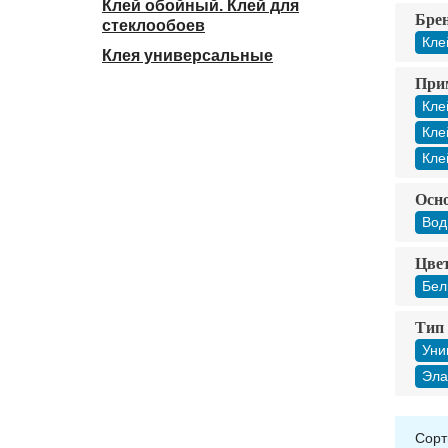
Клей обойный. Клей для
Бре
стеклообоев
Кле
Клея универсальные
При
Кле
Кле
Кле
Осно
Вод
Цвет
Бел
Тип 
Уни
Эла
Сорт