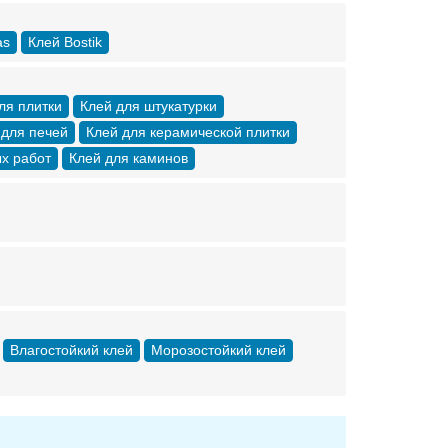
as
Клей Bostik
ля плитки
Клей для штукатурки
 для печей
Клей для керамической плитки
х работ
Клей для каминов
Влагостойкий клей
Морозостойкий клей