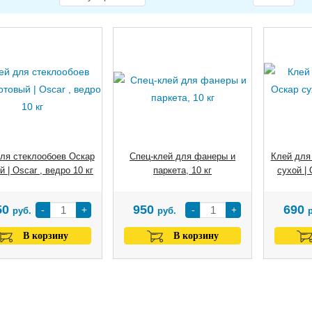
ля стеклообоев Оскар
Спец-клей для фанеры и
Клей для
й | Oscar , ведро 10 кг
паркета, 10 кг
сухой | 
50
950
690
-
+
-
+
руб.
руб.
В корзину
В корзину