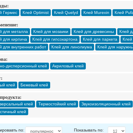
нды:
й Гермес
Клей Optimist
Клей Quelyd
Клей Murexin
Клей Puf
менение:
й для металла
Клей для мозаики
Клей для древесины
Клей д
й для кирпича
Клей для гипсокартона
Клей для паркета
Клей
й для внутренних работ
Клей для линолиума
Клей для наружны
ва:
но-дисперсионный клей
Акриловый клей
:
ый клей
Бежевый клей
продукта:
версальный клей
Термостойкий клей
Звукоизоляционный клей
стичный клей
ировавть по:
Показывать по: