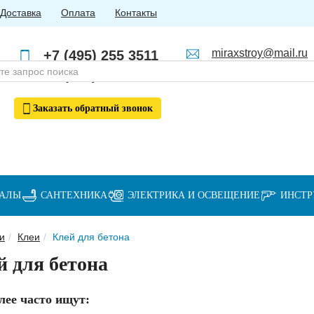
Доставка
Оплата
Контакты
miraxstroy@mail.ru
+7 (495) 255 3511
Пн - Пт: с 10:00 до 18:00
+7 (985) 762 4123
Заказать
обратный
звонок
ИАЛЫ
САНТЕХНИКА
ЭЛЕКТРИКА И ОСВЕЩЕНИЕ
ИНСТ
и
Клеи
Клей для бетона
й для бетона
лее часто ищут: