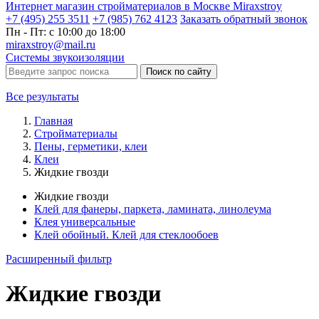
Интернет магазин стройматериалов в Москве Miraxstroy
+7 (495) 255 3511
+7 (985) 762 4123
Заказать
обратный
звонок
Пн - Пт: с 10:00 до 18:00
miraxstroy@mail.ru
Системы звукоизоляции
Поиск по сайту
Все результаты
Главная
Стройматериалы
Пены, герметики, клеи
Клеи
Жидкие гвозди
Жидкие гвозди
Клей для фанеры, паркета, ламината, линолеума
Клея универсальные
Клей обойный. Клей для стеклообоев
Расширенный фильтр
Жидкие гвозди