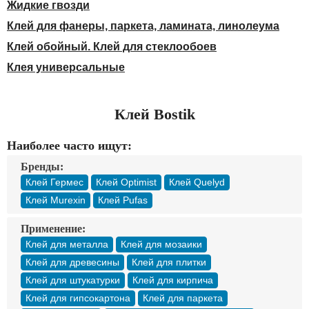
Доставка
Жидкие гвозди
Оплата
Клей для фанеры, паркета, ламината, линолеума
Контакты
Клей обойный. Клей для стеклообоев
Клея универсальные
Войти в магазин
Регистрация
Клей Bostik
Наиболее часто ищут:
Бренды:
Клей Гермес
Клей Optimist
Клей Quelyd
Клей Murexin
Клей Pufas
Применение:
Клей для металла
Клей для мозаики
Клей для древесины
Клей для плитки
Клей для штукатурки
Клей для кирпича
Клей для гипсокартона
Клей для паркета