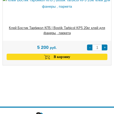
Клей Бостик Тарбикол КП5 | Bostik Tarbicol KP5 20кг клей для
фанеры , паркета
5 200
-
+
руб.
В корзину