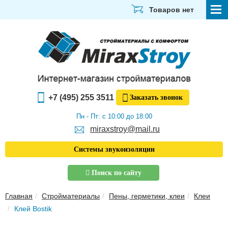
Товаров нет
СТРОЙМАТЕРИАЛЫ
ОТДЕЛОЧНЫЕ МАТЕРИАЛЫ
САНТЕХНИКА
+7 (495) 255 3511
Заказать
звонок
ЭЛЕКТРИКА И ОСВЕЩЕНИЕ
Пн - Пт: с 10:00 до 18:00
ИНСТРУМЕНТЫ
miraxstroy@mail.ru
ЗВУКОИЗОЛЯЦИЯ
Системы звукоизоляции
ТЕПЛОИЗОЛЯЦИЯ
Поиск по сайту
Главная
Главная
Стройматериалы
Пены, герметики, клеи
Клеи
О компании
Клей Bostik
Скачать прайс-лист