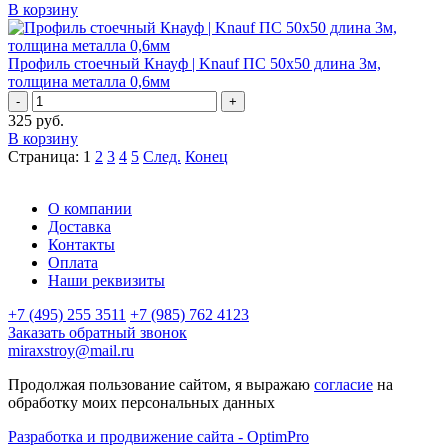
В корзину
Профиль стоечный Кнауф | Knauf ПС 50х50 длина 3м,
толщина металла 0,6мм
-
+
325
руб.
В корзину
Страница: 1
2
3
4
5
След.
Конец
О компании
Доставка
Контакты
Оплата
Наши реквизиты
+7 (495) 255 3511
+7 (985) 762 4123
Заказать обратный звонок
miraxstroy@mail.ru
Продолжая пользование сайтом, я выражаю
согласие
на
обработку моих персональных данных
Разработка и продвижение сайта - OptimPro