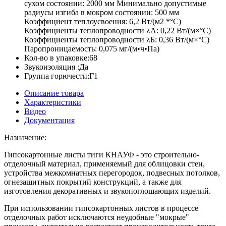
сухом состоянии: 2000 мм Минимально допустимые
радиусы изгиба в мокром состоянии: 500 мм
Коэффициент теплоусвоения: 6,2 Вт/(м2 *°С)
Коэффициенты теплопроводности λА: 0,22 Вт/(м×°С)
Коэффициенты теплопроводности λБ: 0,36 Вт/(м×°С)
Паропроницаемость: 0,075 мг/(м•ч•Па)
Кол-во в упаковке:
68
Звукоизоляция :
Да
Группа горючести:
Г1
Описание товара
Характеристики
Видео
Документация
Назначение:
Гипсокартонные листы тиги КНАУФ - это строительно-
отделочный материал, применяемый для облицовки стен,
устройства межкомнатных перегородок, подвесных потолков,
огнезащитных покрытий конструкций, а также для
изготовления декоративных и звукопоглощающих изделий.
При использовании гипсокартонных листов в процессе
отделочных работ исключаются неудобные "мокрые"