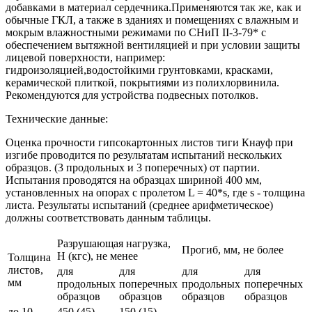
добавками в материал сердечника.Применяются так же, как и
обычные ГКЛ, а также в зданиях и помещениях с влажным и
мокрым влажностными режимами по СНиП II-3-79* c
обеспечением вытяжной вентиляцией и при условии защиты
лицевой поверхности, например:
гидроизоляцией,водостойкими грунтовками, красками,
керамической плиткой, покрытиями из полихлорвинила.
Рекомендуются для устройства подвесных потолков.
Технические данные:
Оценка прочности гипсокартонных листов тиги Кнауф при
изгибе проводится по результатам испытаний нескольких
образцов. (3 продольных и 3 поперечных) от партии.
Испытания проводятся на образцах шириной 400 мм,
установленных на опорах с пролетом L = 40*s, где s - толщина
листа. Результаты испытаний (среднее арифметическое)
должны соответствовать данным таблицы.
Разрушающая нагрузка,
Прогиб, мм, не более
Н (кгс), не менее
Толщина
листов,
для
для
для
для
мм
продольных
поперечных
продольных
поперечных
образцов
образцов
образцов
образцов
до 10
450 (45)
150 (15)
-
-