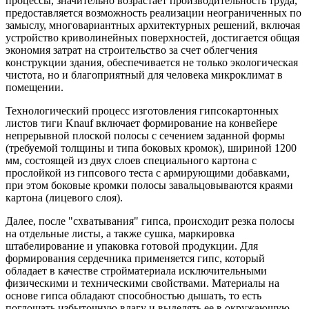
процессы, значительно возрастает производительность труда,
предоставляется возможность реализации неограниченных по
замыслу, многовариантных архитектурных решений, включая
устройство криволинейных поверхностей, достигается общая
экономия затрат на строительство за счет облегчения
конструкции здания, обеспечивается не только экологическая
чистота, но и благоприятный для человека микроклимат в
помещении.
Технологический процесс изготовления гипсокартонных
листов тиги Knauf включает формирование на конвейере
непрерывной плоской полосы с сечением заданной формы
(требуемой толщины и типа боковых кромок), шириной 1200
мм, состоящей из двух слоев специального картона с
прослойкой из гипсового теста с армирующими добавками,
при этом боковые кромки полосы завальцовываются краями
картона (лицевого слоя).
Далее, после "схватывания" гипса, происходит резка полосы
на отдельные листы, а также сушка, маркировка
штабелирование и упаковка готовой продукции. Для
формирования сердечника применяется гипс, который
обладает в качестве стройматериала исключительными
физическими и техническими свойствами. Материалы на
основе гипса обладают способностью дышать, то есть
поглощать избыточную влагу и выделять ее в окружающую