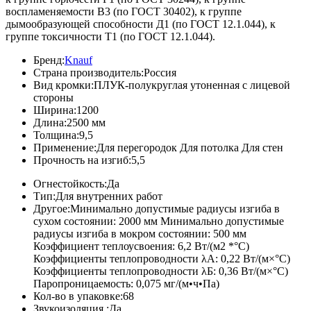
воспламеняемости В3 (по ГОСТ 30402), к группе
дымообразующей способности Д1 (по ГОСТ 12.1.044), к
группе токсичности Т1 (по ГОСТ 12.1.044).
Бренд:
Knauf
Страна производитель:
Россия
Вид кромки:
ПЛУК-полукруглая утоненная с лицевой
стороны
Ширина:
1200
Длина:
2500 мм
Толщина:
9,5
Применение:
Для перегородок Для потолка Для стен
Прочность на изгиб:
5,5
Огнестойкость:
Да
Тип:
Для внутренних работ
Другое:
Минимально допустимые радиусы изгиба в
сухом состоянии: 2000 мм Минимально допустимые
радиусы изгиба в мокром состоянии: 500 мм
Коэффициент теплоусвоения: 6,2 Вт/(м2 *°С)
Коэффициенты теплопроводности λА: 0,22 Вт/(м×°С)
Коэффициенты теплопроводности λБ: 0,36 Вт/(м×°С)
Паропроницаемость: 0,075 мг/(м•ч•Па)
Кол-во в упаковке:
68
Звукоизоляция :
Да