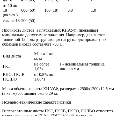
от 10 до
18
600 (60)
180 (18)
0,8
1,0
(включ.)
свыше 18
500 (50)
-
Прочность листов, выпускаемых КНАУФ, превышает
минимально допустимые значения. Например, для листов
толщиной 12,5 мм разрушающая нагрузка для продольных
образцов иногда составляет 730 Н.
Масса 1 кв.
Вид листа
м, кг
не более
s - номинальная толщина
ГКЛ
1,0*s
листа в мм.
КЛО, ГКЛВ,
от 0,8*s до
ГКЛВО
1,06*s
Масса обычного листа КНАУФ, размерами 2500х1200х12,5 мм
(3 кв. м) составляет около 29 кг.
Пожарно-технические характеристики
Гипсокартонные листы ГКЛ, ГКЛВ, ГКЛО, ГКЛВО относятся
к группе горючести Г1 (по ГОСТ 30244), к группе