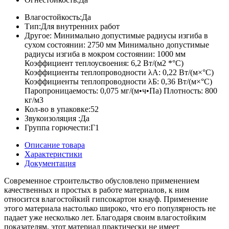
Влагостойкость:
Да
Тип:
Для внутренних работ
Другое:
Минимально допустимые радиусы изгиба в
сухом состоянии: 2750 мм Минимально допустимые
радиусы изгиба в мокром состоянии: 1000 мм
Коэффициент теплоусвоения: 6,2 Вт/(м2 *°С)
Коэффициенты теплопроводности λА: 0,22 Вт/(м×°С)
Коэффициенты теплопроводности λБ: 0,36 Вт/(м×°С)
Паропроницаемость: 0,075 мг/(м•ч•Па) Плотность: 800
кг/м3
Кол-во в упаковке:
52
Звукоизоляция :
Да
Группа горючести:
Г1
Описание товара
Характеристики
Документация
Современное строительство обусловлено применением
качественных и простых в работе материалов, к ним
относится влагостойкий гипсокартон кнауф. Применение
этого материала настолько широко, что его популярность не
падает уже несколько лет. Благодаря своим влагостойким
показателям, этот материал практически не имеет