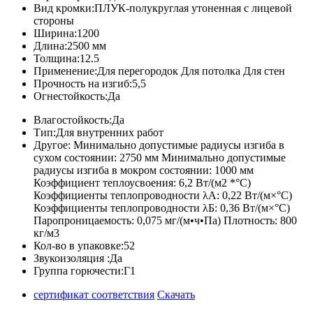
Вид кромки:
ПЛУК-полукруглая утоненная с лицевой
стороны
Ширина:
1200
Длина:
2500 мм
Толщина:
12.5
Применение:
Для перегородок Для потолка Для стен
Прочность на изгиб:
5,5
Огнестойкость:
Да
Влагостойкость:
Да
Тип:
Для внутренних работ
Другое:
Минимально допустимые радиусы изгиба в
сухом состоянии: 2750 мм Минимально допустимые
радиусы изгиба в мокром состоянии: 1000 мм
Коэффициент теплоусвоения: 6,2 Вт/(м2 *°С)
Коэффициенты теплопроводности λА: 0,22 Вт/(м×°С)
Коэффициенты теплопроводности λБ: 0,36 Вт/(м×°С)
Паропроницаемость: 0,075 мг/(м•ч•Па) Плотность: 800
кг/м3
Кол-во в упаковке:
52
Звукоизоляция :
Да
Группа горючести:
Г1
сертификат соответствия
Скачать