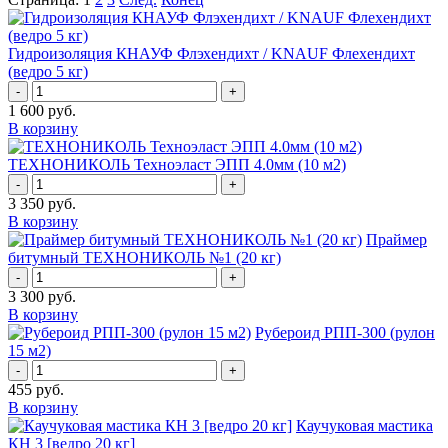
Гидроизоляция КНАУФ Флэхендихт / KNAUF Флехендихт
(ведро 5 кг)
-
+
1 600
руб.
В корзину
ТЕХНОНИКОЛЬ Техноэласт ЭПП 4.0мм (10 м2)
-
+
3 350
руб.
В корзину
Праймер
битумный ТЕХНОНИКОЛЬ №1 (20 кг)
-
+
3 300
руб.
В корзину
Рубероид РПП-300 (рулон
15 м2)
-
+
455
руб.
В корзину
Каучуковая мастика
КН 3 [ведро 20 кг]