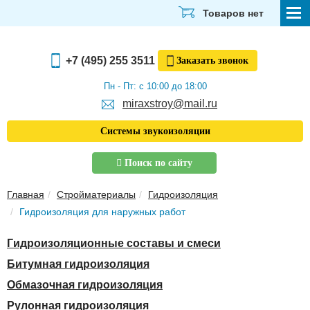
Товаров нет
СТРОЙМАТЕРИАЛЫ
+7 (495) 255 3511
Заказать
звонок
ОТДЕЛОЧНЫЕ МАТЕРИАЛЫ
Пн - Пт: с 10:00 до 18:00
miraxstroy@mail.ru
САНТЕХНИКА
Системы звукоизоляции
ЭЛЕКТРИКА И ОСВЕЩЕНИЕ
Поиск по сайту
ИНСТРУМЕНТЫ
Главная
Стройматериалы
Гидроизоляция
ЗВУКОИЗОЛЯЦИЯ
Гидроизоляция для наружных работ
ТЕПЛОИЗОЛЯЦИЯ
Гидроизоляционные составы и смеси
Главная
Битумная гидроизоляция
О компании
Обмазочная гидроизоляция
Скачать прайс-лист
Рулонная гидроизоляция