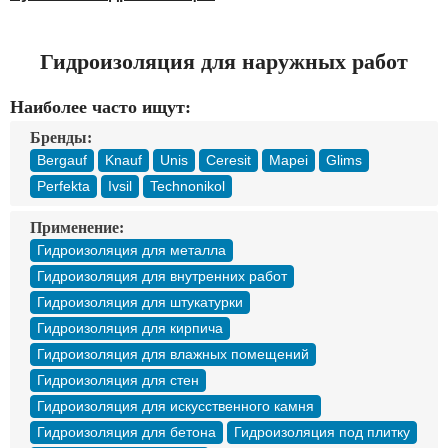
Доставка
Оплата
Контакты
Гидроизоляция для наружных работ
Наиболее часто ищут:
Войти в магазин
Регистрация
Бренды:
Bergauf
Knauf
Unis
Ceresit
Mapei
Glims
Perfekta
Ivsil
Technonikol
Применение:
Гидроизоляция для металла
Гидроизоляция для внутренних работ
Гидроизоляция для штукатурки
Гидроизоляция для кирпича
Гидроизоляция для влажных помещений
Гидроизоляция для стен
Гидроизоляция для искусственного камня
Гидроизоляция для бетона
Гидроизоляция под плитку