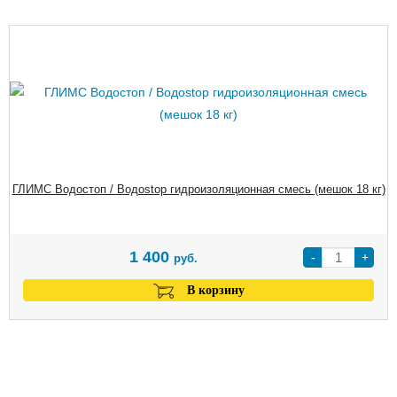
ГЛИМС Водостоп / Водоstop гидpoизoляциoнная смесь (мешок 18 кг)
1 400
-
+
руб.
В корзину