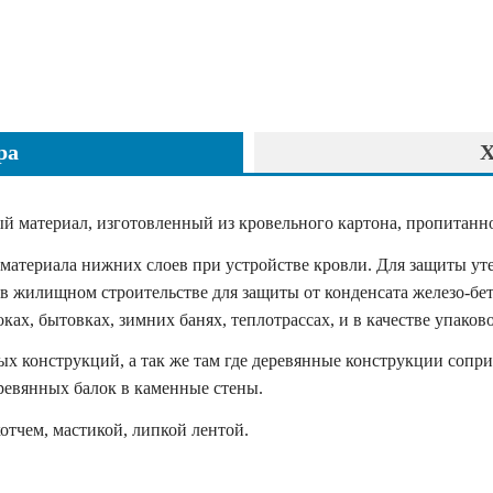
ра
Х
ый материал, изготовленный из кровельного картона, пропитан
материала нижних слоев при устройстве кровли. Для защиты уте
в жилищном строительстве для защиты от конденсата железо-бе
оках, бытовках, зимних банях, теплотрассах, и в качестве упако
х конструкций, а так же там где деревянные конструкции сопри
еревянных балок в каменные стены.
котчем, мастикой, липкой лентой.