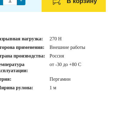
В корзину
+
азрывная нагрузка:
270 H
торона применения:
Внешние работы
трана производства:
Россия
емпература
от -30 до +80 C
ксплуатации:
ерия:
Пергамин
ирина рулона:
1 м