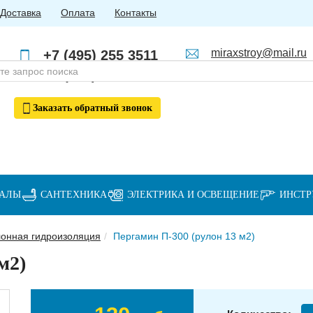
Доставка
Оплата
Контакты
miraxstroy@mail.ru
+7 (495) 255 3511
Пн - Пт: с 10:00 до 18:00
+7 (985) 762 4123
Заказать
обратный
звонок
ИАЛЫ
САНТЕХНИКА
ЭЛЕКТРИКА И ОСВЕЩЕНИЕ
ИНСТ
онная гидроизоляция
Пергамин П-300 (рулон 13 м2)
м2)