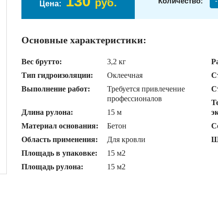
130
руб.
Количество:
-
Цена:
Основные характеристики:
Вес брутто:
3,2 кг
Р
Тип гидроизоляции:
Оклеечная
С
Выполнение работ:
Требуется привлечение
С
профессионалов
Т
Длина рулона:
15 м
э
Материал основания:
Бетон
С
Область применения:
Для кровли
Ш
Площадь в упаковке:
15 м2
Площадь рулона:
15 м2