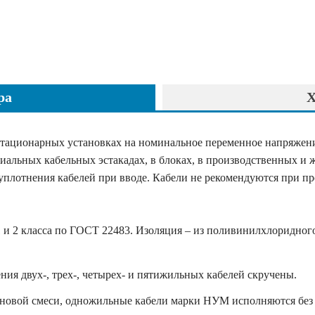
ра
Х
стационарных установках на номинальное переменное напряжение
альных кабельных эстакадах, в блоках, в производственных и 
плотнения кабелей при вводе. Кабели не рекомендуются при про
1 и 2 класса по ГОСТ 22483. Изоляция – из поливинилхлоридно
ия двух-, трех-, четырех- и пятижильных кабелей скручены.
иновой смеси, одножильные кабели марки НУМ исполняются без