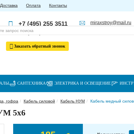
Доставка
Оплата
Контакты
miraxstroy@mail.ru
+7 (495) 255 3511
Пн - Пт: с 10:00 до 18:00
+7 (985) 762 4123
Заказать
обратный
звонок
ИАЛЫ
САНТЕХНИКА
ЭЛЕКТРИКА И ОСВЕЩЕНИЕ
ИНСТ
да, гофра
Кабель силовой
Кабель НУМ
Кабель медный сило
УМ 5х6