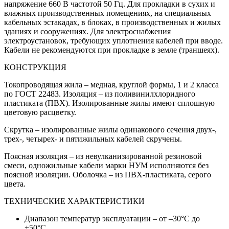
напряжение 660 В частотой 50 Гц. Для прокладки в сухих и
влажных производственных помещениях, на специальных
кабельных эстакадах, в блоках, в производственных и жилых
зданиях и сооружениях. Для электроснабжения
электроустановок, требующих уплотнения кабелей при вводе.
Кабели не рекомендуются при прокладке в земле (траншеях).
КОНСТРУКЦИЯ
Токопроводящая жила – медная, круглой формы, 1 и 2 класса
по ГОСТ 22483. Изоляция – из поливинилхлоридного
пластиката (ПВХ). Изолированные жилы имеют сплошную
цветовую расцветку.
Скрутка – изолированные жилы одинакового сечения двух-,
трех-, четырех- и пятижильных кабелей скручены.
Поясная изоляция – из невулканизированной резиновой
смеси, одножильные кабели марки НУМ исполняются без
поясной изоляции. Оболочка – из ПВХ-пластиката, серого
цвета.
ТЕХНИЧЕСКИЕ ХАРАКТЕРИСТИКИ
Диапазон температур эксплуатации – от –30°С до
+50°С.