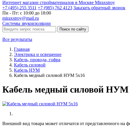
Интернет магазин стройматериалов в Москве Miraxstroy
+7 (495) 255 3511
+7 (985) 762 4123
Заказать
обратный
звонок
Пн - Пт: с 10:00 до 18:00
miraxstroy@mail.ru
Системы звукоизоляции
Поиск по сайту
Все результаты
Главная
Электрика и освещение
Кабель, провода, гофра
Кабель силовой
Кабель НУМ
Кабель медный силовой НУМ 5х16
Кабель медный силовой НУМ 
Внешний вид товара может отличатся от представленного на ф