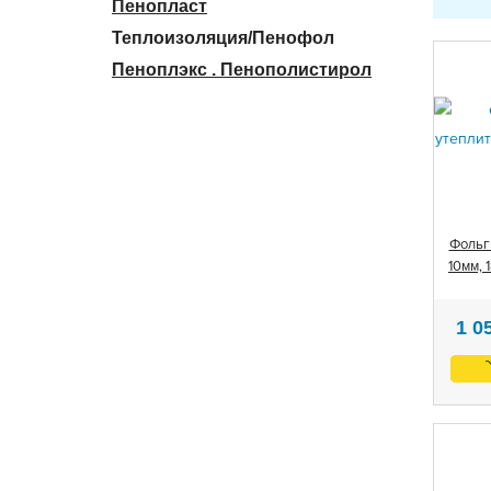
Пенопласт
Теплоизоляция/Пенофол
Пеноплэкс . Пенополистирол
Фольг
10мм, 
1 0