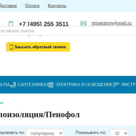
Доставка
Оплата
Контакты
miraxstroy@mail.ru
+7 (495) 255 3511
Пн - Пт: с 10:00 до 18:00
+7 (985) 762 4123
Заказать
обратный
звонок
ИАЛЫ
САНТЕХНИКА
ЭЛЕКТРИКА И ОСВЕЩЕНИЕ
ИНСТ
ол
лоизоляция/Пенофол
ировавть по:
Показывать по: