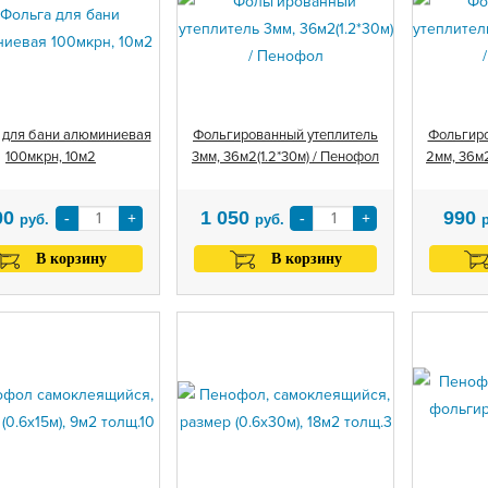
 для бани алюминиевая
Фольгированный утеплитель
Фольгиро
100мкрн, 10м2
3мм, 36м2(1.2*30м) / Пенофол
2мм, 36м2
00
1 050
990
-
+
-
+
руб.
руб.
В корзину
В корзину