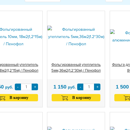
ированный утеплитель
Фольгированный утеплитель
Фольга дл
18м2(1,2*15м) / Пенофол
5мм,36м2(1.2*30м) / Пенофол
8
50
1 150
1 50
-
+
-
+
руб.
руб.
В корзину
В корзину