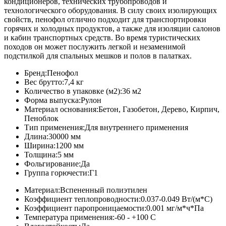
кондиционеров, технических трубопроводов и
технологического оборудования. В силу своих изолирующих
свойств, пенофол отлично подходит для транспортировки
горячих и холодных продуктов, а также для изоляции салонов
и кабин транспортных средств. Во время туристических
походов он может послужить легкой и незаменимой
подстилкой для спальных мешков и полов в палатках.
Бренд:
Пенофол
Вес брутто:
7,4 кг
Количество в упаковке (м2):
36 м2
Форма выпуска:
Рулон
Материал основания:
Бетон, Газобетон, Дерево, Кирпич,
Пеноблок
Тип применения:
Для внутреннего применения
Длина:
30000 мм
Ширина:
1200 мм
Толщина:
5 мм
Фольгирование:
Да
Группа горючести:
Г1
Материал:
Вспененный полиэтилен
Коэффициент теплопроводности:
0.037-0.049 Вт/(м*С)
Коэффициент паропроницаемости:
0.001 мг/м*ч*Па
Температура применения:
-60 - +100 C