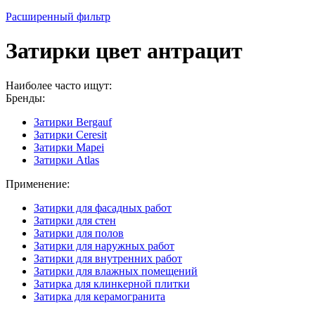
Расширенный фильтр
Затирки цвет антрацит
Наиболее часто ищут:
Бренды:
Затирки Bergauf
Затирки Ceresit
Затирки Mapei
Затирки Atlas
Применение:
Затирки для фасадных работ
Затирки для стен
Затирки для полов
Затирки для наружных работ
Затирки для внутренних работ
Затирки для влажных помещений
Затирка для клинкерной плитки
Затирка для керамогранита