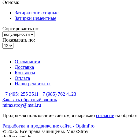
Основа:
Затирки эпоксидные
Затирки цементные
Сортировавть по:
Показывать по:
О компании
Доставка
Контакты
Оплата
Наши реквизиты
+7 (495) 255 3511
+7 (985) 762 4123
Заказать обратный звонок
miraxstroy@mail.ru
Продолжая пользование сайтом, я выражаю
согласие
на обрабо
Разработка и продвижение сайта - OptimPro
©
2026
. Все права защищены.
MiraxStroy
Файлы cookie