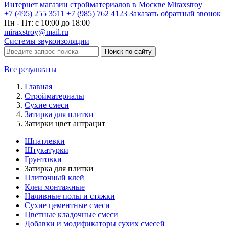
Интернет магазин стройматериалов в Москве Miraxstroy
+7 (495) 255 3511
+7 (985) 762 4123
Заказать
обратный
звонок
Пн - Пт: с 10:00 до 18:00
miraxstroy@mail.ru
Системы звукоизоляции
Поиск по сайту
Все результаты
Главная
Стройматериалы
Сухие смеси
Затирка для плитки
Затирки цвет антрацит
Шпатлевки
Штукатурки
Грунтовки
Затирка для плитки
Плиточный клей
Клеи монтажные
Наливные полы и стяжки
Сухие цементные смеси
Цветные кладочные смеси
Добавки и модификаторы сухих смесей