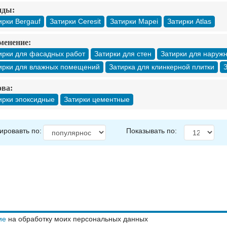
нды:
ирки Bergauf
Затирки Ceresit
Затирки Mapei
Затирки Atlas
менение:
ирки для фасадных работ
Затирки для стен
Затирки для наруж
ирки для влажных помещений
Затирка для клинкерной плитки
З
ва:
ирки эпоксидные
Затирки цементные
ировавть по:
Показывать по:
ие
на обработку моих персональных данных