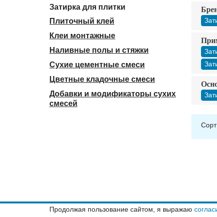
Затирка для плитки
Бре
Зат
Плиточный клей
Клеи монтажные
При
Наливные полы и стяжки
Зат
Зат
Сухие цементные смеси
Цветные кладочные смеси
Осно
Добавки и модификаторы сухих
Зат
смесей
Сорт
Продолжая пользование сайтом, я выражаю
соглас