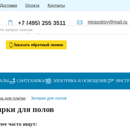
Доставка
Оплата
Контакты
miraxstroy@mail.ru
+7 (495) 255 3511
Пн - Пт: с 10:00 до 18:00
+7 (985) 762 4123
Заказать
обратный
звонок
ИАЛЫ
САНТЕХНИКА
ЭЛЕКТРИКА И ОСВЕЩЕНИЕ
ИНСТ
ка для плитки
Затирки для полов
ирки для полов
лее часто ищут: