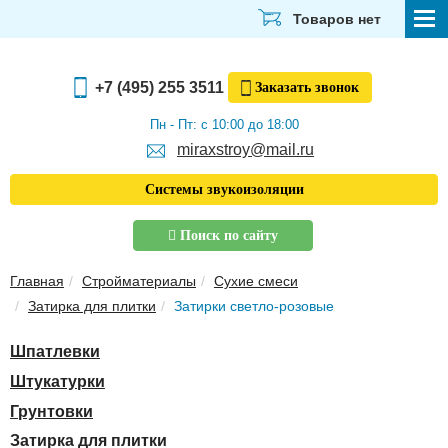
Товаров нет
СТРОЙМАТЕРИАЛЫ
+7 (495) 255 3511
Заказать
звонок
ОТДЕЛОЧНЫЕ МАТЕРИАЛЫ
Пн - Пт: с 10:00 до 18:00
miraxstroy@mail.ru
САНТЕХНИКА
Системы звукоизоляции
ЭЛЕКТРИКА И ОСВЕЩЕНИЕ
Поиск по сайту
ИНСТРУМЕНТЫ
Главная
Стройматериалы
Сухие смеси
ЗВУКОИЗОЛЯЦИЯ
Затирка для плитки
Затирки светло-розовые
ТЕПЛОИЗОЛЯЦИЯ
Шпатлевки
Главная
Штукатурки
О компании
Грунтовки
Скачать прайс-лист
Затирка для плитки