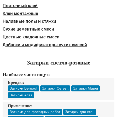
Доставка
Плиточный клей
Оплата
Клеи монтажные
Контакты
Наливные полы и стяжки
Сухие цементные смеси
Войти в магазин
Регистрация
Цветные кладочные смеси
Добавки и модификаторы сухих смесей
Затирки светло-розовые
Наиболее часто ищут:
Бренды:
Затирки Bergauf
Затирки Ceresit
Затирки Mapei
Затирки Atlas
Применение:
Затирки для фасадных работ
Затирки для стен