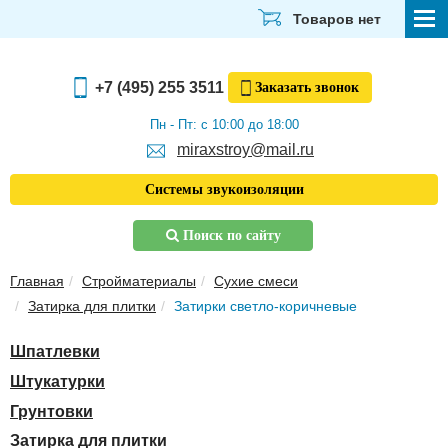
Товаров нет
СТРОЙМАТЕРИАЛЫ
+7 (495) 255 3511
Заказать
звонок
ОТДЕЛОЧНЫЕ МАТЕРИАЛЫ
Пн - Пт: с 10:00 до 18:00
miraxstroy@mail.ru
САНТЕХНИКА
Системы звукоизоляции
ЭЛЕКТРИКА И ОСВЕЩЕНИЕ
Поиск по сайту
ИНСТРУМЕНТЫ
Главная
Стройматериалы
Сухие смеси
ЗВУКОИЗОЛЯЦИЯ
Затирка для плитки
Затирки светло-коричневые
ТЕПЛОИЗОЛЯЦИЯ
Шпатлевки
Главная
Штукатурки
О компании
Грунтовки
Скачать прайс-лист
Затирка для плитки