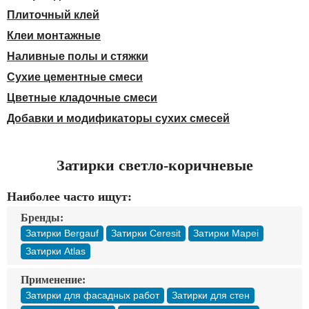
Доставка
Плиточный клей
Оплата
Клеи монтажные
Контакты
Наливные полы и стяжки
Сухие цементные смеси
Войти в магазин
Регистрация
Цветные кладочные смеси
Добавки и модификаторы сухих смесей
Затирки светло-коричневые
Наиболее часто ищут:
Бренды:
Затирки Bergauf
Затирки Ceresit
Затирки Mapei
Затирки Atlas
Применение:
Затирки для фасадных работ
Затирки для стен